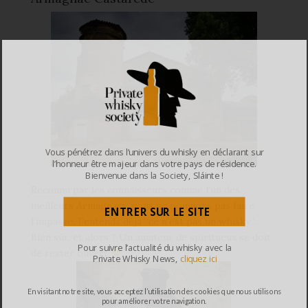
Vous pénétrez dans l’univers du whisky en déclarant sur
l’honneur être majeur dans votre pays de résidence.
Bienvenue dans la Society, Sláinte !
Reconnu par les connaisseurs comme l’un des
meilleurs Armagnacs, nous ne pouvions pas faire
ENTRER SUR LE SITE
l’impasse. J’entends déjà “ce n’est pas un whisky”..
Bien sûr, et alors ? Un amateur de spiritueux se doit
Pour suivre l’actualité du whisky avec la
de rester ouvert
Private Whisky News,
cliquez ici
En visitant notre site, vous acceptez l’utilisation des cookies que nous utilisons
pour améliorer votre navigation.