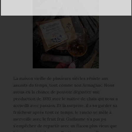
La maison vieille de plusieurs siècles résiste aux
assauts du temps, tout comme son Armagnac. Nous
avons eu la chance de pouvoir déguster une
production de 1893 avec le maitre de chais qui nous a
accueilli avec passion. Et là surprise, il a su garder sa
fraîcheur après tout ce temps, le rancio se mêle à
merveille avec le fruit frai. Guillaume n’a pas pu
s’empêcher de repartir avec un flacon plus vieux que