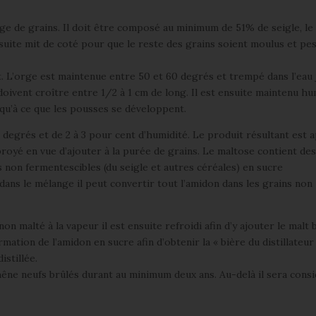
ge de grains. Il doit être composé au minimum de 51% de seigle, le
nsuite mit de coté pour que le reste des grains soient moulus et pe
. L’orge est maintenue entre 50 et 60 degrés et trempé dans l’eau 
 doivent croître entre 1/2 à 1 cm de long. Il est ensuite maintenu h
squ’à ce que les pousses se développent.
58 degrés et de 2 à 3 pour cent d’humidité. Le produit résultant est 
broyé en vue d’ajouter à la purée de grains. Le maltose contient de
 non fermentescibles (du seigle et autres céréales) en sucre
ans le mélange il peut convertir tout l’amidon dans les grains non
n malté à la vapeur il est ensuite refroidi afin d’y ajouter le malt 
mation de l’amidon en sucre afin d’obtenir la « bière du distillateur 
istillée.
chêne neufs brûlés durant au minimum deux ans. Au-delà il sera cons