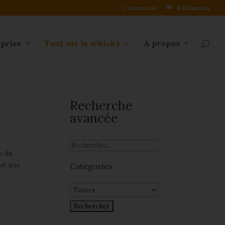
Connexion
0 Éléments
eprise
Tout sur le whisky
A propos
Recherche
avancée
u du
oit pas
Catégories