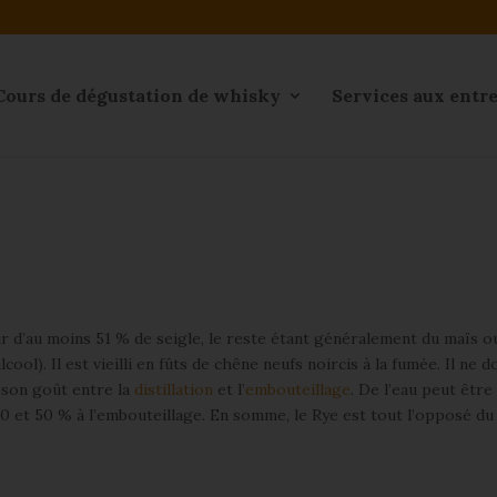
Cours de dégustation de whisky
Services aux entr
ir d’au moins 51 % de seigle, le reste étant généralement du maïs o
alcool). Il est vieilli en fûts de chêne neufs noircis à la fumée. Il ne d
e son goût entre la
distillation
et l’
embouteillage
. De l’eau peut être
40 et 50 % à l’embouteillage. En somme, le Rye est tout l’opposé du