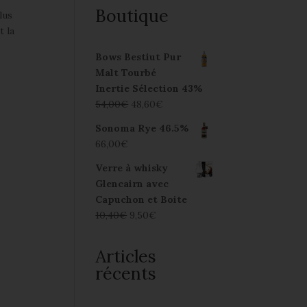
Boutique
lus
t la
Bows Bestiut Pur
Malt Tourbé
Inertie Sélection 43%
54,00
€
48,60
€
Sonoma Rye 46.5%
66,00
€
Verre à whisky
Glencairn avec
Capuchon et Boite
10,40
€
9,50
€
Articles
récents