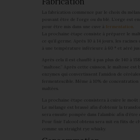
Fabrication
La fabrication commence par le choix du mélan
pouvant être de l’orge ou du blé. L’orge est e
pour être mis dans une cuve à
fermentation
.
La prochaine étape consiste à préparer le malt
ce qu’il germe. Après 10 à 14 jours, les racines
à une température inférieure à 60 ° et aéré ju
Après cela il est chauffé à pas plus de 140 à 1
“maltose.” Après cette cuisson, le maltose est 
enzymes qui convertissent l’amidon de céréales
fermentescible. Même à 10% de concentration d
maltées.
La prochaine étape consistera à cuire le moût no
Le mélange est brassé afin d’obtenir la transfor
sera ensuite pompée dans l’alambic afin d’être d
Pour finir l’alcool obtenu sera mit en fûts de 
comme un straight rye whisky.