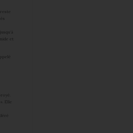
 reste
sés
jusqu’à
umide et
appelé
s
broyé.
». Elle
idéré