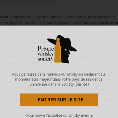
ain, au même titre que le Bourbon. Il doit son nom à l’ingrédient
(rye en anglais). Il a été créé par les premiers colons après qu’ils n’e
ités à quelques états dans le nord-est et le climat local convenant b
faire du whisky.
es états du nord-est américain et plus particulièrement dans le Ma
entral de sa production à la fin du 18ème siècle et au début du 19ème
mbole américain, à tel point que Georges Washington en distillait 
ashington Rye Whisky ».
sous le manteau. Il était réservé à de hautes personnalités et d’aucu
Vous pénétrez dans l’univers du whisky en déclarant sur
se. Malgré cette interdiction il réussit à conserver une certaine qua
l’honneur être majeur dans votre pays de résidence.
Al Capone qui fut séduit par son goût si distinctif et sa qualité.
Bienvenue dans la Society, Sláinte !
paraitre, à tel point qu’une seule marque lui survécut, Old Overholt.
revient en force. Pas moins d’une vingtaine de distilleries produise
ENTRER SUR LE SITE
s qu’en cocktails. Il sert de base à des best sellers comme le Manha
Pour suivre l’actualité du whisky avec la
is n’étant pas réglementé, les producteurs sont libres de constitue