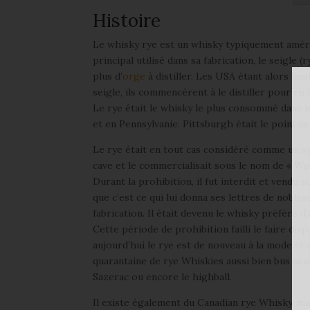
Histoire
Le whisky rye est un whisky typiquement améric
principal utilisé dans sa fabrication, le seigle 
plus d’
orge
à distiller. Les USA étant alors lim
seigle, ils commencèrent à le distiller pour en 
Le rye était le whisky le plus consommé dans l
et en Pennsylvanie. Pittsburgh était le point c
Le rye était en tout cas considéré comme un sy
cave et le commercialisait sous le nom de « W
Durant la prohibition, il fut interdit et vendu 
que c’est ce qui lui donna ses lettres de nobles
fabrication. Il était devenu le whisky préféré d’
Cette période de prohibition failli le faire dis
aujourd’hui le rye est de nouveau à la mode et 
quarantaine de rye Whiskies aussi bien bus seul
Sazerac ou encore le highball.
Il existe également du Canadian rye Whisky, ma