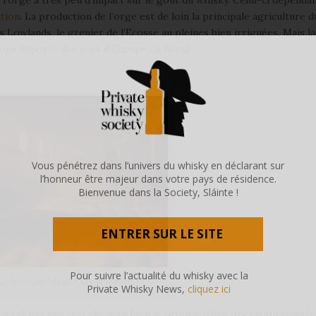
 l’orge a très peu d’impact sur le gout du whisky. Celui-ci dépenda
tion
. La production de l’orge est de loin la principale agriculture d
es Lowlands, le grenier de l’Ecosse au pleines bien irriguées. Mais la
ore importé des pays d’Europe du Nord.
Vous pénétrez dans l’univers du whisky en déclarant sur
l’honneur être majeur dans votre pays de résidence.
Bienvenue dans la Society, Sláinte !
ENTRER SUR LE SITE
Pour suivre l’actualité du whisky avec la
Le Maltage, laisser faire la nature
Private Whisky News,
cliquez ici
 n’est pas une céréale, mais bien le produit d’une opération industr