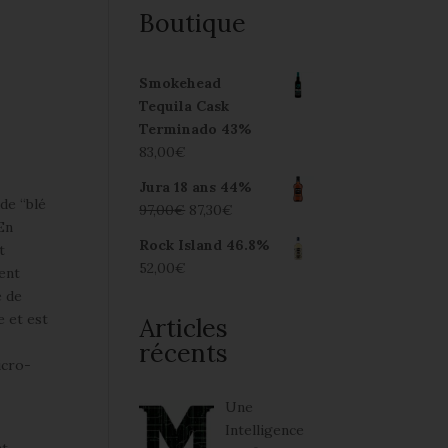
Boutique
Smokehead
Tequila Cask
Terminado 43%
83,00
€
Jura 18 ans 44%
 de “blé
97,00
€
87,30
€
 En
Rock Island 46.8%
t
52,00
€
ment
e de
e et est
Articles
récents
icro-
Une
Intelligence