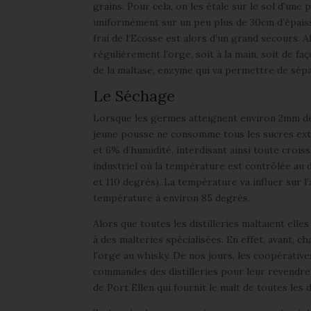
grains. Pour cela, on les étale sur le sol d’une 
uniformément sur un peu plus de 30cm d’épaisse
frai de l’Ecosse est alors d’un grand secours. 
régulièrement l’orge, soit à la main, soit de f
de la maltase, enzyme qui va permettre de sépa
Le Séchage
Lorsque les germes atteignent environ 2mm de 
jeune pousse ne consomme tous les sucres extra
et 6% d’humidité, interdisant ainsi toute crois
industriel où la température est contrôlée au d
et 110 degrés). La température va influer sur l
température à environ 85 degrés.
Alors que toutes les distilleries maltaient elle
à des malteries spécialisées. En effet, avant, ch
l’orge au whisky. De nos jours, les coopérativ
commandes des distilleries pour leur revendre u
de Port Ellen qui fournit le malt de toutes les d