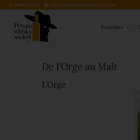
06 83 25 57 46
contact@privatewhiskysociety.com
Boutique
De l’Orge au Malt
L’Orge