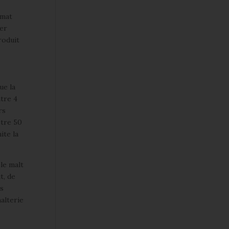
imat
ner
roduit
ue la
ntre 4
rs
etre 50
ite la
 le malt
t, de
es
malterie