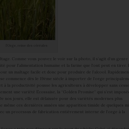
l’Orge, reine des céréales
altage. Comme vous pouvez le voir sur la photo, il s’agit d’un genre
uité pour l’alimentation humaine et la farine que l’ont peut en tirer.
ur un maltage facile et donc pour produire de l’alcool. Rapidemen
osse commence dès le 19ème siècle à importer de l’orge principale
é et à la productivité pousse les agriculteurs à développer sans cess
alement une variété Ecossaise, la “Golden Promise” qui s’est imposé
e nos jours, elle est délaissée pour des variétés modernes plus
 de même ces dernières années une apparition timide de quelques m
vec un processus de fabrication entièrement interne de l’orge à la