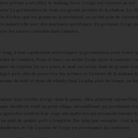
pièce prévue à cet effet, le malting floor. L’orge est répartit au sol
ur. La germination de tous ces grains produit de la chaleur. Le cl
Afin d’éviter que les grains ne pourrissent, on prend soin de retour
açon industrielle avec des machines spécifiques. En germant, l’orge p
rer les sucres contenus dans l’amidon.
long, il faut rapidement interrompre la germination pour éviter q
its de l’amidon. Pour ce faire, on sèche l’orge pour le ramener e
sance du végétal. De nos jours, le malt est séché dans de grands fou
egré près afin de préserver les arômes et l’activité de la maltase (
’arome du malt et donc du whisky final. La plus part du temps, on lim
s même leur récolte d’orge dans le passé, elles achètent aujourd’hui
aque distillerie était un petit village autosuffisant qui produisait tou
es agricoles vendent leur orge aux malteries qui prennent ensuite l
n malt de qualité prêt à l’emplois. Sur Islay par exemple, c’est la 
istilleries de l’ile à partir de l’orge en provenance du continent.