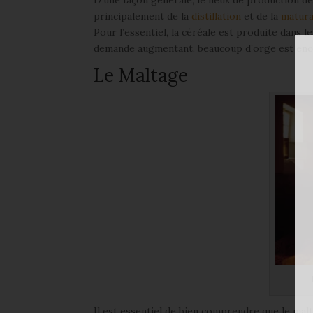
D’une façon générale, le lieux de production de
principalement de la
distillation
et de la
matura
Pour l’essentiel, la céréale est produite dans l
demande augmentant, beaucoup d’orge est enc
Le Maltage
Il est essentiel de bien comprendre que le malt