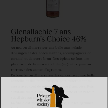
Glenallachie 7 ans
Hepburn’s Choice 46%
Au nez on démarre sur une belle marmelade
d’oranges et des notes maltées, accompagnées de
caramel et de sucre brun. Des épices se font une
place avec de la muscade et du gingembre puis on
retrouve des zestes d’agrumes.
En bouche on démarre sur les épices, avec une belle
cannelle, et des fruits rouges, particulièrement du
cassis avec tout de même un peu de framboise. Puis
s’installe du miel, un soupçon de prune et un retour
subtil des agrumes.
La finale est moyennement longue, sur les agrumes,