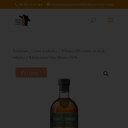
06 83 25 57 46
contact@privatewhiskysociety.com
Boutique
/
Cave à whisky
/
Whisky d'Ecosse, scotch
whisky
/ Kilchoman Fino Sherry 50%
Promo !