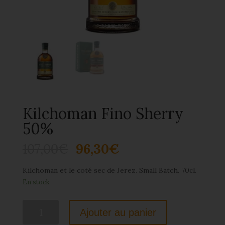
Kilchoman Fino Sherry
50%
107,00
€
96,30
€
Kilchoman et le coté sec de Jerez. Small Batch. 70cl.
En stock
quantité
Ajouter au panier
de