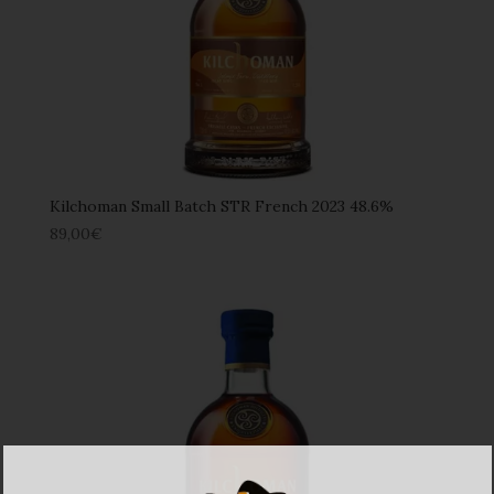
Kilchoman Small Batch STR French 2023 48.6%
89,00
€