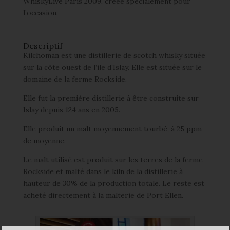
WhiskyLive Paris 2009, créée spécialement pour
l’occasion.
Descriptif
Kilchoman est une distillerie de scotch whisky située
sur la côte ouest de l’ile d’Islay. Elle est située sur le
domaine de la ferme Rockside.
Elle fut la première distillerie à être construite sur
Islay depuis 124 ans en 2005.
Elle produit un malt moyennement tourbé, à 25 ppm
de moyenne.
Le malt utilisé est produit sur les terres de la ferme
Rockside et malté dans le kiln de la distillerie à
hauteur de 30% de la production totale. Le reste est
acheté directement à la malterie de Port Ellen.