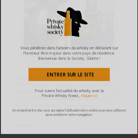
Vous pénétrez dans l’univers du whisky en déclarant sur
l’honneur être majeur dans votre pays de résidence.
Guillaume dans la salle des alambics. Remarquez
Bienvenue dans la Society, Sláinte !
le spirit trap sur le spirit still, à droite
ENTRER SUR LE SITE
La distillerie possède une cuve de brassage d’une
tonne, 4 cuves de
fermentation
en inox de 5.300
Pour suivre l’actualité du whisky avec la
litres chacune, 1 wash still de 2.500 litres et 1 sprit
Private Whisky News,
cliquez ici
still de 1500 litres. La capacité de production est
d’environ 120.000 litres d’alcool par an.
En visitant notre site, vous acceptez l’utilisation des cookies que nous utilisons
pour améliorer votre navigation.
Produits
Kilchoman produit en continu: