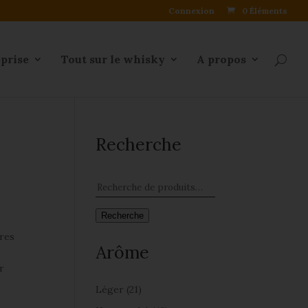
Connexion
0 Éléments
eprise
Tout sur le whisky
A propos
Recherche
Recherche
ures
Arôme
r
Léger
(21)