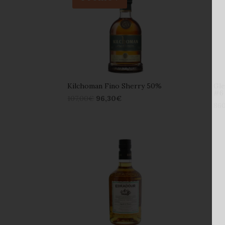
Kilchoman Fino Sherry 50%
Gle
#6
107,00
€
96,30
€
86