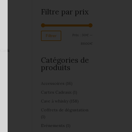
Filtre par prix
Prix :
30€
—
Filtrer
8600€
 Cask
Catégories de
produits
Accessoires
(16)
Cartes Cadeaux
(1)
Cave à whisky
(158)
Coffrets de dégustation
(1)
Evénements
(1)