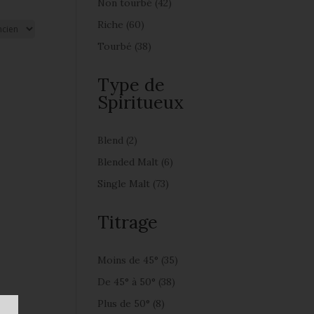
Non tourbé
(42)
Riche
(60)
Tourbé
(38)
Type de
Spiritueux
Blend
(2)
Blended Malt
(6)
Single Malt
(73)
Titrage
Moins de 45°
(35)
De 45° à 50°
(38)
Plus de 50°
(8)