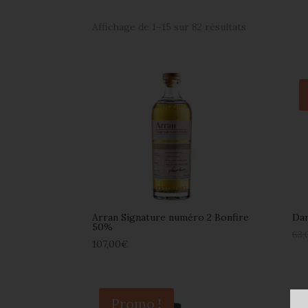
Affichage de 1–15 sur 82 résultats
Arran Signature numéro 2 Bonfire
Dar
50%
63,
107,00
€
Promo !