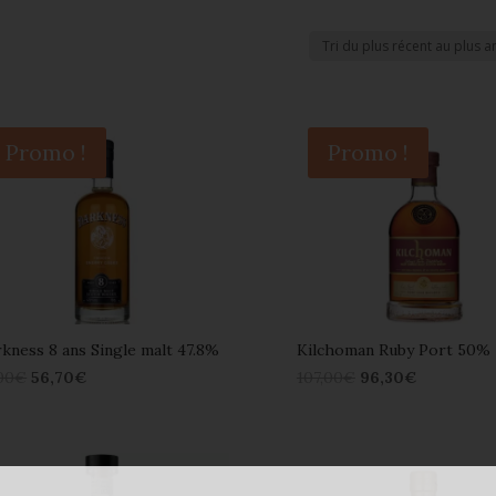
Promo !
Promo !
kness 8 ans Single malt 47.8%
Kilchoman Ruby Port 50%
00
€
56,70
€
107,00
€
96,30
€