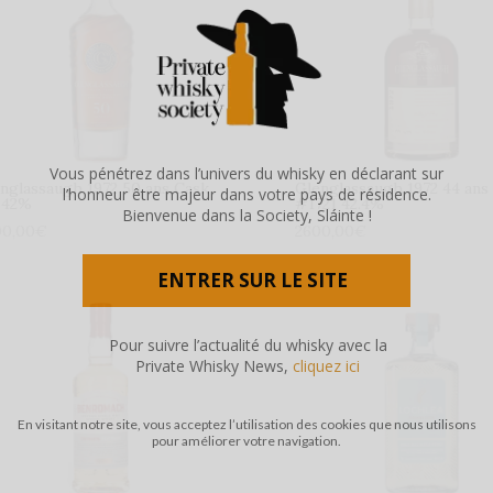
Vous pénétrez dans l’univers du whisky en déclarant sur
nglassaugh 1972 50 ans Cask
Glenglassaugh 1972 44 ans
l’honneur être majeur dans votre pays de résidence.
 42%
#1721 42.4%
Bienvenue dans la Society, Sláinte !
00,00
€
2600,00
€
ENTRER SUR LE SITE
Pour suivre l’actualité du whisky avec la
Private Whisky News,
cliquez ici
En visitant notre site, vous acceptez l’utilisation des cookies que nous utilisons
pour améliorer votre navigation.