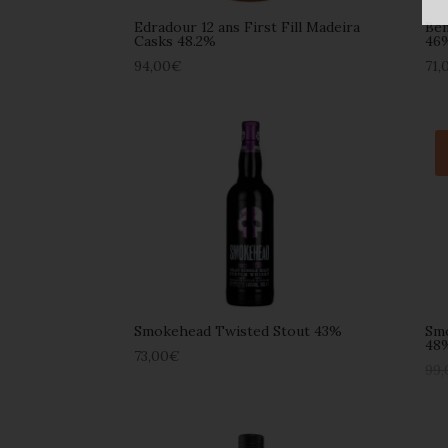
Edradour 12 ans First Fill Madeira
Be
Casks 48.2%
46
94,00
€
71,
Smokehead Twisted Stout 43%
Smo
48
73,00
€
99,