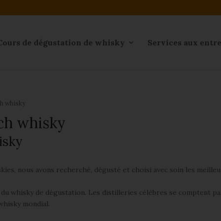
Cours de dégustation de whisky
Services aux entr
h whisky
ch whisky
isky
kies, nous avons recherché, dégusté et choisi avec soin les meille
e du whisky de dégustation. Les distilleries célèbres se comptent pa
 whisky mondial.