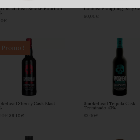
nromach Peat Smoke Bourbon
Lochlea Ploughing Islay C
%
60,00
€
00
€
Promo !
kehead Sherry Cask Blast
Smokehead Tequila Cask
%
Terminado 43%
00
€
89,10
€
83,00
€