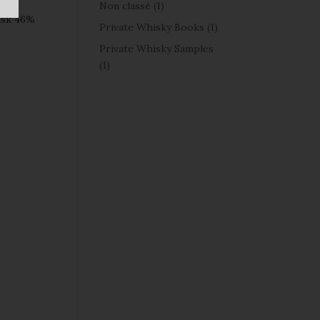
Non classé
(1)
ask 46%
Private Whisky Books
(1)
Private Whisky Samples
(1)