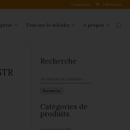
Connexion
0 Éléments
eprise
Tout sur le whisky
A propos
Recherche
STR
Recherche
Catégories de
produits
Accessoires
(16)