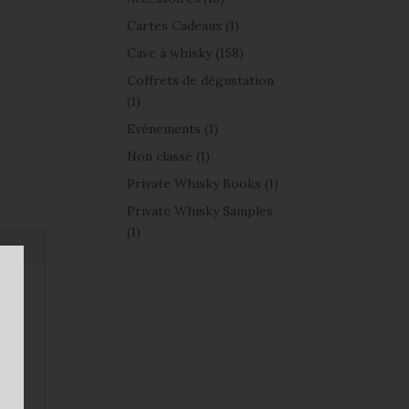
Cartes Cadeaux
(1)
Cave à whisky
(158)
Coffrets de dégustation
(1)
Evénements
(1)
Non classé
(1)
Private Whisky Books
(1)
Private Whisky Samples
(1)
e