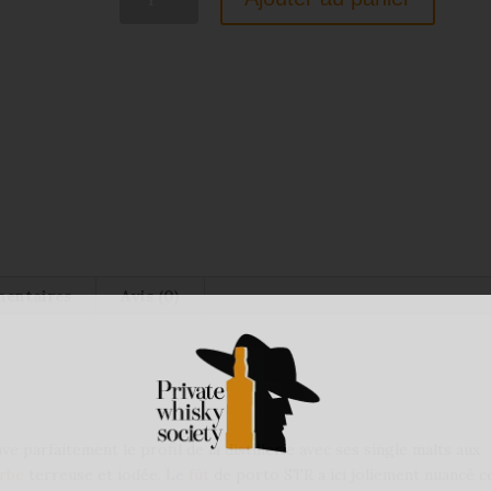
de
Kilchoman
Small
Batch
STR
French
2023
48.6%
mentaires
Avis (0)
e parfaitement le profil de la distillerie avec ses single malts aux
rbe
terreuse et iodée. Le
fût
de porto STR a ici joliement nuancé c