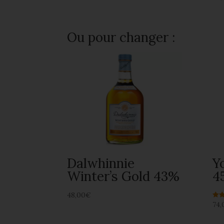
Ou pour changer :
Dalwhinnie
Y
Winter’s Gold 43%
4
48,00
€
74,
Not
4.00
sur