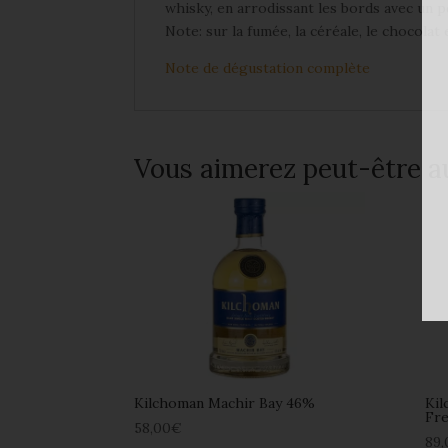
whisky, en arrodissant les bords avec un 
Note: sur la fumée, la céréale, le chocolat e
Note de dégustation complète
Vous aimerez peut-être a
Kilchoman Machir Bay 46%
Kil
Fre
58,00
€
89,