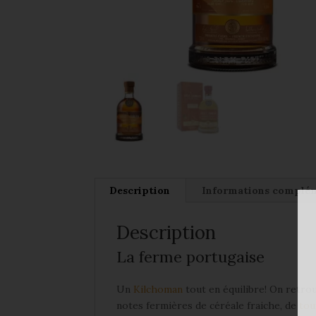
Description
Informations complé
Description
La ferme portugaise
Un
Kilchoman
tout en équilibre! On retrouv
notes fermières de céréale fraiche, de
tou