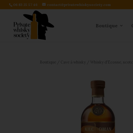
06 83 25 57 46
contact@privatewhiskysociety.com
Boutique
Boutique
/
Cave à whisky
/
Whisky d'Ecosse, scot