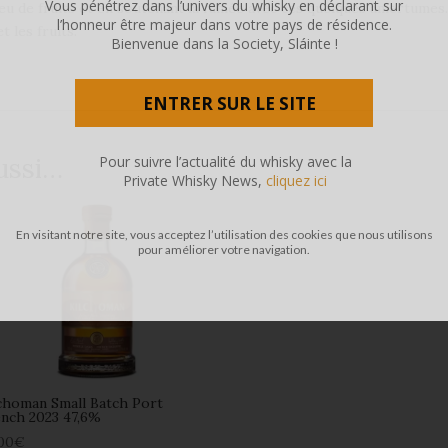
Vous pénétrez dans l’univers du whisky en déclarant sur
peu de fruits et en soutenant la fumée avec ces quelques amertumes
l’honneur être majeur dans votre pays de résidence.
t les fruits.
Bienvenue dans la Society, Sláinte !
ENTRER SUR LE SITE
Pour suivre l’actualité du whisky avec la
ussi…
Private Whisky News,
cliquez ici
En visitant notre site, vous acceptez l’utilisation des cookies que nous utilisons
pour améliorer votre navigation.
choman Small Batch Port
nch 2023 47,6%
00
€