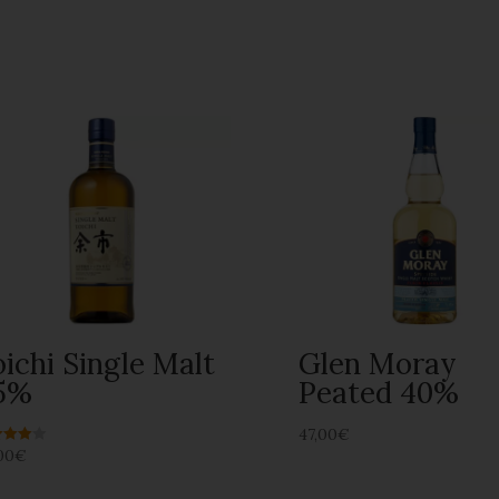
oichi Single Malt
Glen Moray
5%
Peated 40%
47,00
€
00
€
e
 5