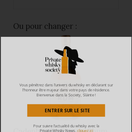
Ou pour changer :
Vous pénétrez dans l’univers du whisky en déclarant sur
l’honneur être majeur dans votre pays de résidence.
Bienvenue dans la Society, Sláinte !
ENTRER SUR LE SITE
Pour suivre l’actualité du whisky avec la
Cadenhead’s Classic Rhum
Private Whisky News,
cliquez ici