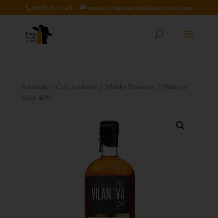
06 83 25 57 46
contact@privatewhiskysociety.com
Boutique
/
Cave à whisky
/
Whisky Français
/ Vilanova
Gost 46%