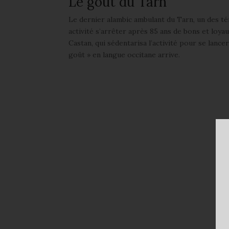
Le goût du Tarn
Le dernier alambic ambulant du Tarn, un des té
activité s’arrêter après 85 ans de bons et loya
Castan, qui sédentarisa l’activité pour se lance
goût » en langue occitane arrive.