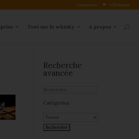
Connexion
0 Éléments
eprise
Tout sur le whisky
A propos
Recherche
avancée
Catégories