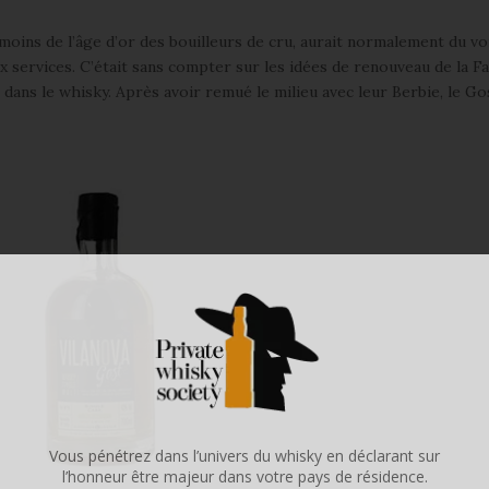
moins de l’âge d’or des bouilleurs de cru, aurait normalement du vo
ux services. C’était sans compter sur les idées de renouveau de la Fa
r dans le whisky. Après avoir remué le milieu avec leur Berbie, le Gos
Vous pénétrez dans l’univers du whisky en déclarant sur
l’honneur être majeur dans votre pays de résidence.