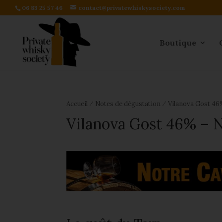
06 83 25 57 46
contact@privatewhiskysociety.com
Boutique
⁄
⁄
Accueil
Notes de dégustation
Vilanova Gost 46
Vilanova Gost 46% – N