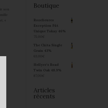
Boutique
ir son
mille
Rozelieures
t, «
Exception Fût
Unique Tokay 46%
75,00
€
The Chita Single
Grain 43%
63,00
€
Hellyer's Road
Twin Oak 48.9%
87,00
€
Articles
récents