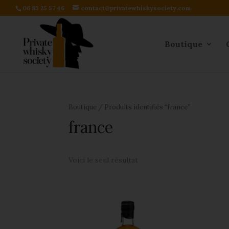
06 83 25 57 46
contact@privatewhiskysociety.com
Boutique
Boutique
/ Produits identifiés “france”
france
Voici le seul résultat