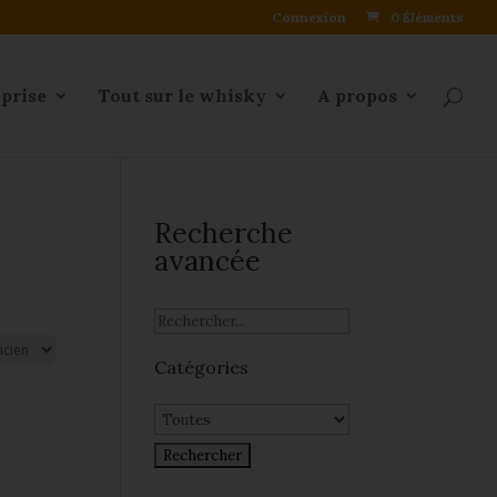
Connexion
0 Éléments
eprise
Tout sur le whisky
A propos
Recherche
avancée
Catégories