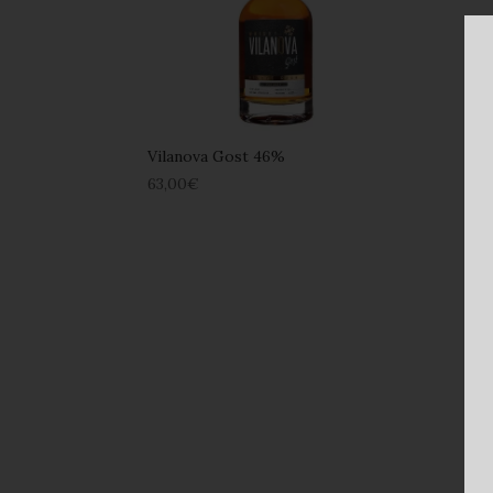
Vilanova Gost 46%
63,00
€