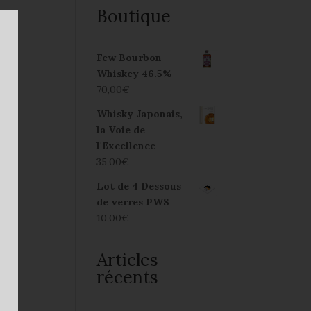
Boutique
Few Bourbon
Whiskey 46.5%
70,00
€
Whisky Japonais,
la Voie de
l'Excellence
35,00
€
Lot de 4 Dessous
de verres PWS
10,00
€
Articles
récents