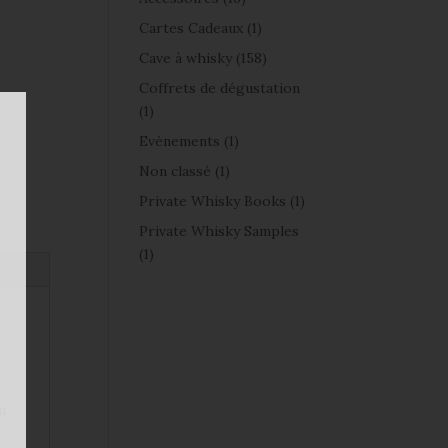
Cartes Cadeaux
(1)
Cave à whisky
(158)
Coffrets de dégustation
(1)
Evénements
(1)
Non classé
(1)
Private Whisky Books
(1)
Private Whisky Samples
(1)
i