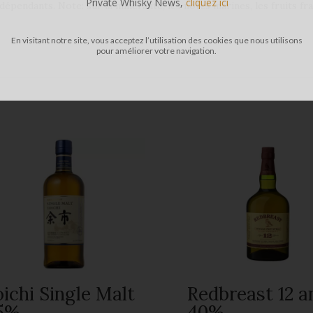
Private Whisky News,
cliquez ici
dépendants. Note: sur la minéralité, les notes marines, les fruits fra
En visitant notre site, vous acceptez l’utilisation des cookies que nous utilisons
pour améliorer votre navigation.
oichi Single Malt
Redbreast 12 a
5%
40%