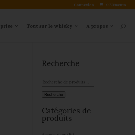
Connexion
0 Éléments
eprise
Tout sur le whisky
A propos
Recherche
Recherche
Catégories de
produits
Accessoires
(16)