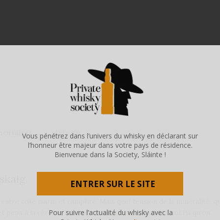
mentaires
Avis (0)
Vous pénétrez dans l’univers du whisky en déclarant sur
l’honneur être majeur dans votre pays de résidence.
Bienvenue dans la Society, Sláinte !
Askaig
ENTRER SUR LE SITE
t entre coté marin et camphré. Mais quel tension de la minéralité, qu
Pour suivre l’actualité du whisky avec la
et peps à la céréale, la fumée et la
tourbe
. Un style Caol Ila qu’on