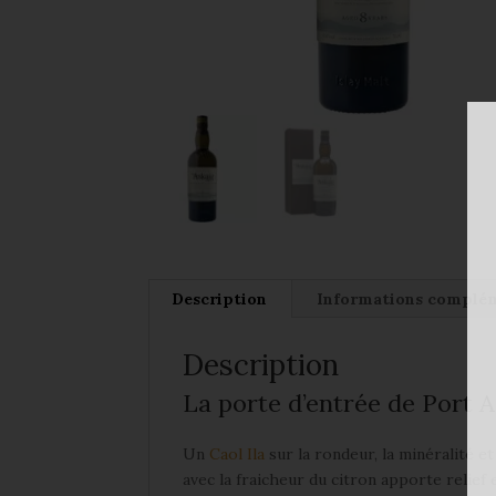
Description
Informations complé
Description
La porte d’entrée de Port 
Un
Caol Ila
sur la rondeur, la minéralité e
avec la fraicheur du citron apporte relief 