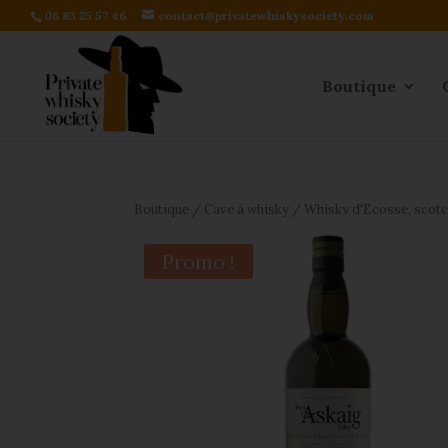
06 83 25 57 46
contact@privatewhiskysociety.com
Boutique
Boutique
/
Cave à whisky
/
Whisky d'Ecosse, scot
Promo !