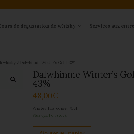
Cours de dégustation de whisky
Services aux entr
ch whisky
/ Dalwhinnie Winter’s Gold 43%
Dalwhinnie Winter’s Go
43%
48,00
€
Winter has come. 70cl.
Plus que 1 en stock
Ajouter au panier