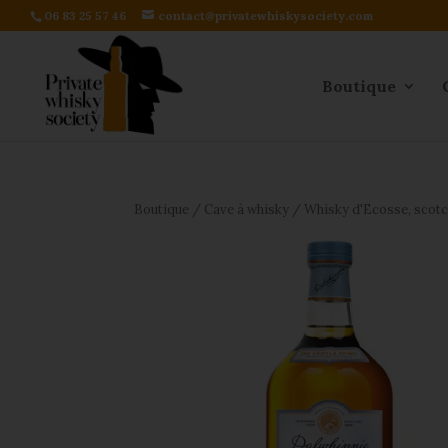
06 83 25 57 46
contact@privatewhiskysociety.com
Boutique
Boutique
/
Cave à whisky
/
Whisky d'Ecosse, scot