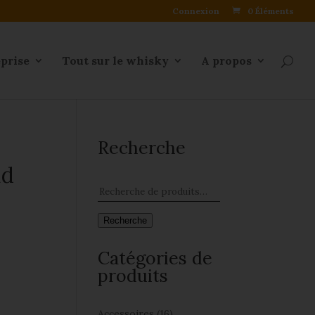
Connexion
0 Éléments
eprise
Tout sur le whisky
A propos
Recherche
ld
Recherche
Catégories de
produits
Accessoires
(16)