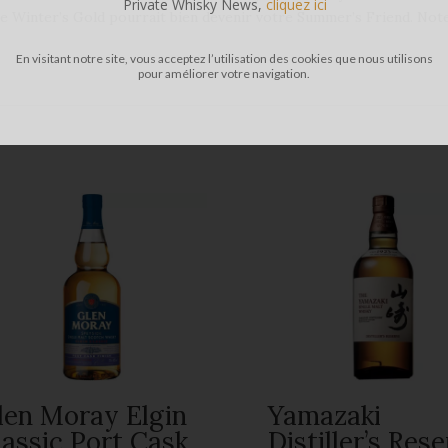
Private Whisky News,
cliquez ici
le Winter’s Gold pourrait bien devenir votre Summer’s Friend. Note
En visitant notre site, vous acceptez l’utilisation des cookies que nous utilisons
pour améliorer votre navigation.
len Moray Elgin
Yamazaki
lassic Port Cask
Distiller’s Res