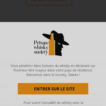
mentaires
Avis (0)
Vous pénétrez dans l’univers du whisky en déclarant sur
l’honneur être majeur dans votre pays de résidence.
Bienvenue dans la Society, Sláinte !
43%
ENTRER SUR LE SITE
 ans à nous proposer dans ses entrées de gamme nous a concocté un
bitudes. Plus fruité, légèrement moins cireux, il offre un nouveau
Pour suivre l’actualité du whisky avec la
 austère. Et Dalwhinnie conseille d’essayer ce whisky à la sortie du