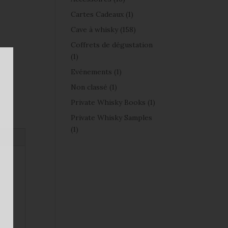
Cartes Cadeaux
(1)
Cave à whisky
(158)
Coffrets de dégustation
(1)
Evénements
(1)
Non classé
(1)
Private Whisky Books
(1)
Private Whisky Samples
(1)