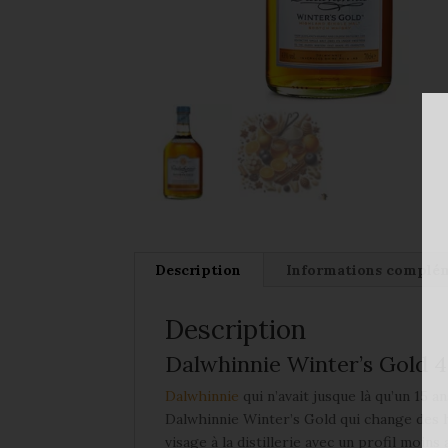
Description
Informations complé
Description
Dalwhinnie Winter’s Gold 
Dalwhinnie
qui n’avait jusque là qu’un 15
Dalwhinnie Winter’s Gold qui change des ha
visage à la distillerie avec un profil moins