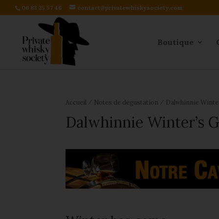
06 83 25 57 46
contact@privatewhiskysociety.com
Boutique
⁄
⁄
Accueil
Notes de dégustation
Dalwhinnie Winte
Dalwhinnie Winter’s G