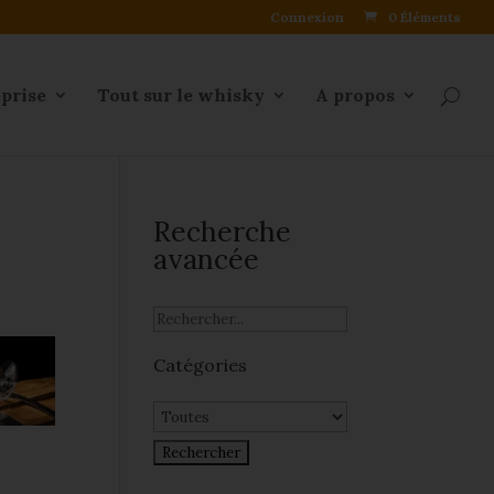
Connexion
0 Éléments
eprise
Tout sur le whisky
A propos
Recherche
avancée
Catégories