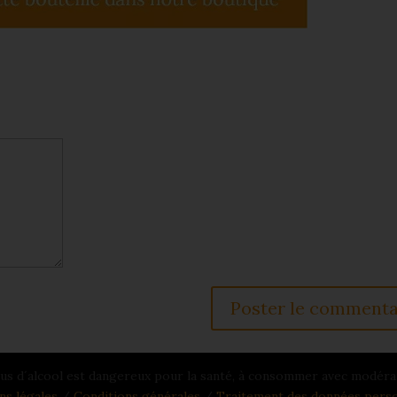
us d´alcool est dangereux pour la santé, à consommer avec modéra
ns légales
/
Conditions générales
/
Traitement des données perso