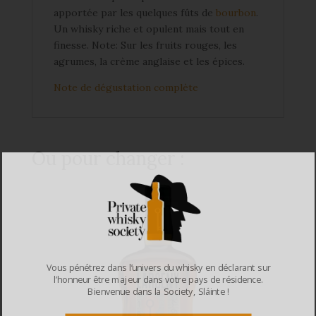
apportée par les quelques fûts de
bourbon
.
Un whisky riche et opulent mais tout en
finesse. Note: Sur les fruits rouges, les
agrumes, la crème anglaise et les épices.
Note de dégustation complète
Ou pour changer :
Vous pénétrez dans l’univers du whisky en déclarant sur
l’honneur être majeur dans votre pays de résidence.
Bienvenue dans la Society, Sláinte !