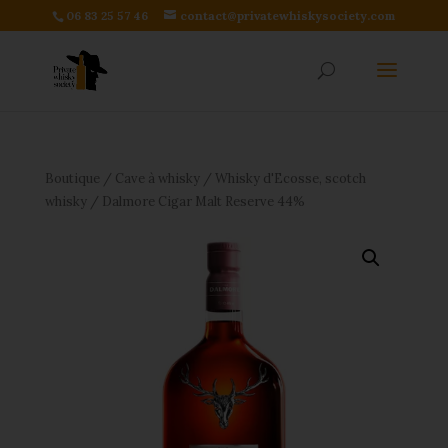
06 83 25 57 46
contact@privatewhiskysociety.com
Boutique
/
Cave à whisky
/
Whisky d'Ecosse, scotch
whisky
/ Dalmore Cigar Malt Reserve 44%