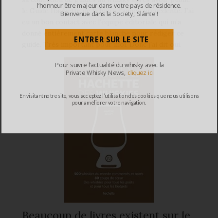
l’honneur être majeur dans votre pays de résidence.
le Guide Hachette de la bière l’année précédente. J’ai
Bienvenue dans la Society, Sláinte !
eu un bon contact avec l’équipe éditoriale qui m’a
donné entièrement carte blanche pour rédiger ce
ENTRER SUR LE SITE
guide. Très important pour moi. Donc j’ai dit oui.
Pour suivre l’actualité du whisky avec la
Private Whisky News,
cliquez ici
En visitant notre site, vous acceptez l’utilisation des cookies que nous utilisons
pour améliorer votre navigation.
Beaucoup de livres existent sur le