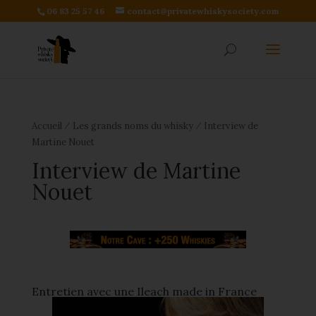
06 83 25 57 46
contact@privatewhiskysociety.com
⁄
⁄
Accueil
Les grands noms du whisky
Interview de
Martine Nouet
Interview de Martine
Nouet
Entretien avec une Ileach made in France