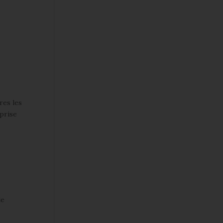
res les
eprise
de