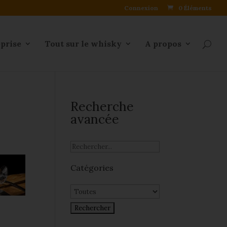
Connexion
0 Éléments
eprise
Tout sur le whisky
A propos
Recherche
avancée
Catégories