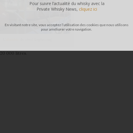
Pour suivre l’actualité du whisky avec la
Private Whisky News,
cliquez ici
En visitant notre site, vous acceptez l’utilisation des cookies que nous utilisons
pour améliorer votre navigation.
L’
alambic
de chez Laphroaig
20 000 litres.