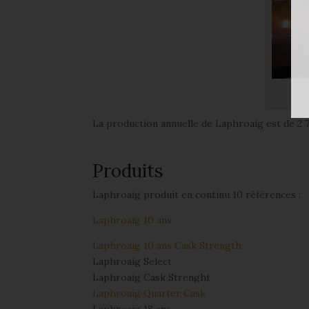
La production annuelle de Laphroaig est de 2 7
Produits
Laphroaig produit en continu 10 références :
Laphroaig 10 ans
Laphroaig 10 ans Cask Strength
Laphroaig Select
Laphroaig Cask Strenght
Laphroaig Quarter Cask