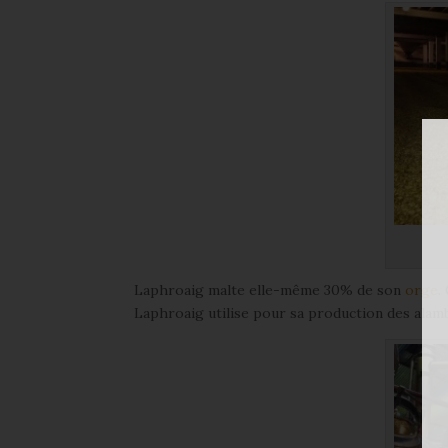
Laphroaig malte elle-même 30% de son
orge
.
Laphroaig utilise pour sa production des alambics