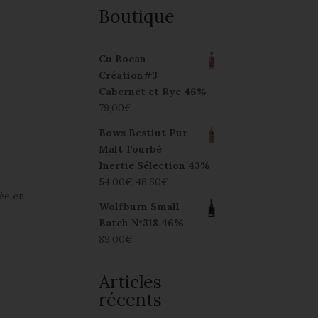
Boutique
Cu Bocan
Création#3
Cabernet et Rye 46%
79,00
€
Bows Bestiut Pur
Malt Tourbé
Inertie Sélection 43%
54,00
€
48,60
€
dée en
Wolfburn Small
Batch N°318 46%
89,00
€
Articles
récents