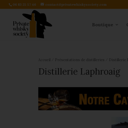
06 83 25 57 46
contact@privatewhiskysociety.com
Boutique
⁄
⁄
Accueil
Présentations de distilleries
Distillerie
Distillerie Laphroaig