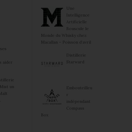
Une
Intelligence
Artificielle
Bouscule le
Monde du Whisky chez
Macallan – Poisson d’avril
 ses
Distillerie
Starward
s aider
tillerie
 Mist un
Embouteilleu
Malt
r
.
indépendant
Compass
Box