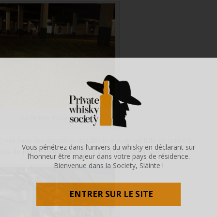
Le Malting Floor
 C’est l’une des dernière distillerie à avoir un Kiln en activité.
Vous pénétrez dans l’univers du whisky en déclarant sur
 de petite taille ainsi que 3 wash stills et 4 spirit stills
l’honneur être majeur dans votre pays de résidence.
Bienvenue dans la Society, Sláinte !
ENTRER SUR LE SITE