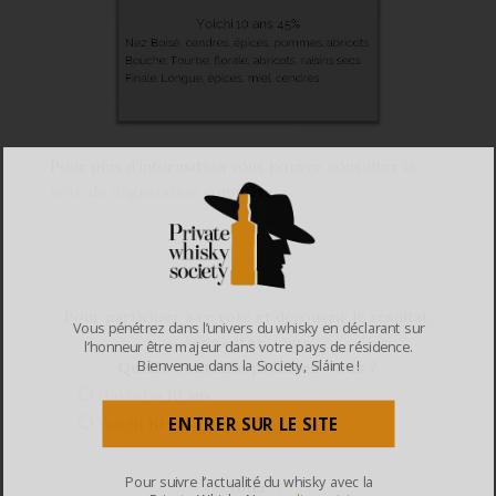
Pour plus d’information vous pouvez consulter
la
note de dégustation
complète.
Pour participer à ce vote et découvrir le résultat,
Vous pénétrez dans l’univers du whisky en déclarant sur
connectez-vous
.
l’honneur être majeur dans votre pays de résidence.
Bienvenue dans la Society, Sláinte !
Quelle bouteille préférez-vous ?
Hakushu
10 ans
ENTRER SUR LE SITE
Yoichi
10 ans
Pour suivre l’actualité du whisky avec la