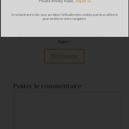
Private Whisky News,
cliquez ici
En visitant notre site, vous acceptez l’utilisation des cookies que nous utilisons
pour améliorer votre navigation.
Découvrez notre sélection sur la boutique en
ligne :
Découvrir
Poster le commentaire