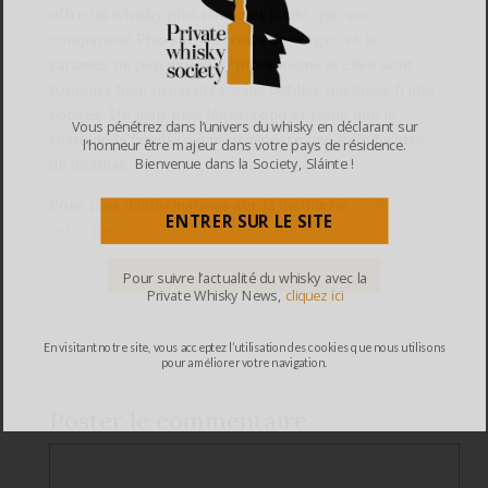
offre un whisky plus ronde et fruité que ses
comparses! Plus sur les fruits du verger et le
caramel, un peu moins d’épices même si elles sont
toujours bien présentes, sans oublier quelques fruits
rouges. Un malt plus léger, rond et facile que le
Vous pénétrez dans l’univers du whisky en déclarant sur
reste de la famille qui nous montre une jolie facette
l’honneur être majeur dans votre pays de résidence.
Bienvenue dans la Society, Sláinte !
du distillat.
Pour plus d’informations sur la distillerie,
visitez
ENTRER SUR LE SITE
cette page
.
Pour suivre l’actualité du whisky avec la
Private Whisky News,
cliquez ici
En visitant notre site, vous acceptez l’utilisation des cookies que nous utilisons
pour améliorer votre navigation.
Poster le commentaire