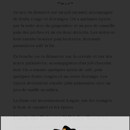
Au nez on démarre sur un joli caramel, accompagné
de fruits rouge et d’oranges. On a quelques épices
par la suite avec du gingembre et un peu de cannelle,
puis des pêches et un ou deux abricots. Les notes se
font ensuite boisées puis beurrées, devenant
patissières sufr la fin.
En bouche on va démarrer sur la céréale et sur des
notes patissières, accomapgnées d’un joli chocolat
noir. On a ensuite quelques notes de café, puis
quelques fruits rouges et un zeste d’orange. Les
épices deviennent ensuite plus puissantes, avec un
peu de vanille au milieu.
La finale est moyennement longue, sur les oranges,
le bois, le caramel et les épices
L’avis de Private Whisky Society
On ne sait pas si c’était le but, mais Glenturret nous