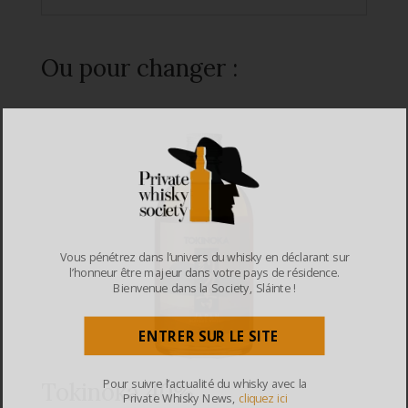
Ou pour changer :
Vous pénétrez dans l’univers du whisky en déclarant sur
l’honneur être majeur dans votre pays de résidence.
Bienvenue dans la Society, Sláinte !
ENTRER SUR LE SITE
Pour suivre l’actualité du whisky avec la
Tokinoka 40%
Private Whisky News,
cliquez ici