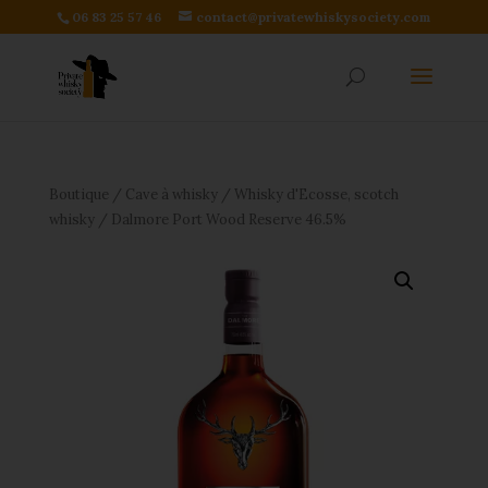
06 83 25 57 46
contact@privatewhiskysociety.com
Boutique
/
Cave à whisky
/
Whisky d'Ecosse, scotch
whisky
/ Dalmore Port Wood Reserve 46.5%