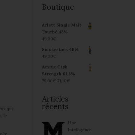
Boutique
Arlett Single Malt
Tourbé 43%
49,00
€
Smokestack 46%
49,00
€
Amrut Cask
Strength 61.8%
79,00
€
71,10
€
Articles
récents
eux qui
, le
Une
Intelligence
nnée