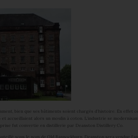
ent, bien que ses bâtiments soient chargés d’histoire. En effet c
5 et accueillaient alors un moulin à coton. L’industrie se modernisant
eprise fut convertie en distillerie par Deanston Distillery Co.
outeillé sous le nom de Old Bannockburn. Deanston sera vendue l’a