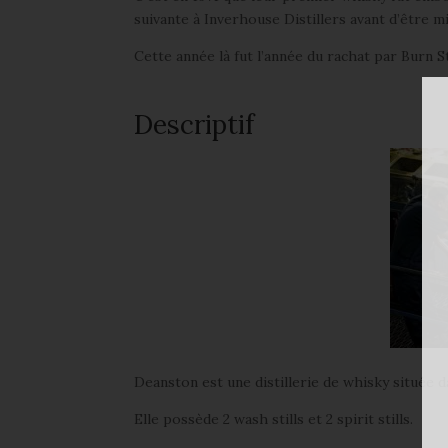
suivante à Inverhouse Distillers avant d’être m
Cette année là fut l’année du rachat par Burn 
Descriptif
Deanston est une distillerie de whisky située d
Elle possède 2 wash stills et 2 spirit stills.