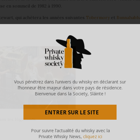
ise en sommeil de 1982 à 1990.
Stewart, qui achètera les années suivantes
Tobermory
et
Bunnahabh
Vous pénétrez dans l’univers du whisky en déclarant sur
l’honneur être majeur dans votre pays de résidence.
Bienvenue dans la Society, Sláinte !
ENTRER SUR LE SITE
ans les Highlands.
Pour suivre l’actualité du whisky avec la
Private Whisky News,
cliquez ici