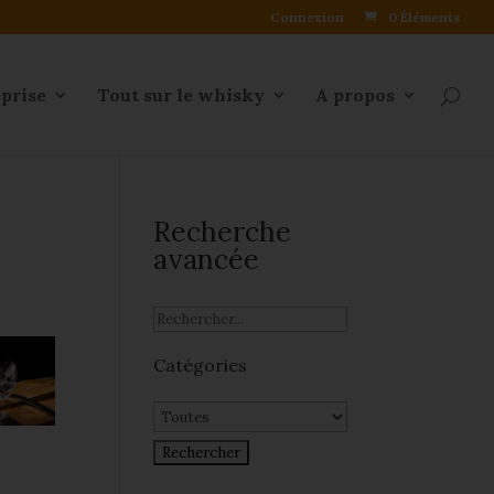
Connexion
0 Éléments
eprise
Tout sur le whisky
A propos
Recherche
avancée
Catégories