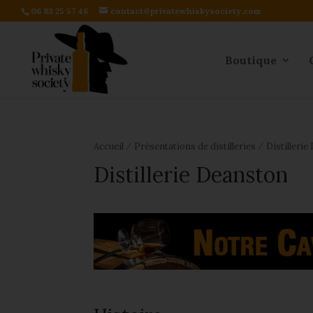
06 83 25 57 46
contact@privatewhiskysociety.com
Boutique
⁄
⁄
Accueil
Présentations de distilleries
Distilleri
Distillerie Deanston