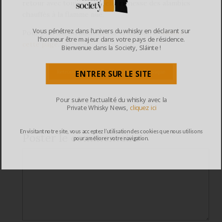
retour avec toujours la belle richesse des alambics
chauffés à la flamme nue.
Vous pénétrez dans l’univers du whisky en déclarant sur
Pour plus d’informations sur la distillerie,
visitez
l’honneur être majeur dans votre pays de résidence.
cette page
.
Bienvenue dans la Society, Sláinte !
ENTRER SUR LE SITE
Pour suivre l’actualité du whisky avec la
Private Whisky News,
cliquez ici
En visitant notre site, vous acceptez l’utilisation des cookies que nous utilisons
Poster le commentaire
pour améliorer votre navigation.