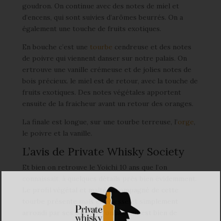
goudron. On continue avec des notes de miel et
d’encens, qui sont suivies d’arômes beurrés. On a
également une touche de fruits exotiques.
En bouche c’est une
tourbe
cendreuse et des notes
de poivre qui viennent danser sur notre palais. On
ertrouve une vanille crémeuse et de jolies notes de
bois précieux. le miel est de retour, avec la touche de
fruits exotiques. Des notes végétales apportent
ensuite de la fraicheur avant un retour des oranges.
La finale est longue, sur une tourbe terreuse, l’
orge
,
le poivre et la vanille.
L’avis de Private Whisky Society
Et bien on retrouve le Yoichi 10 ans que l’on
connaissait, à quelques détails près bien évidemment.
Le profil végétal et malté accompagné de cette
tourbe présente mais en finesse et simplement
arrondi par ses fûtsque l’on adorait est bien de