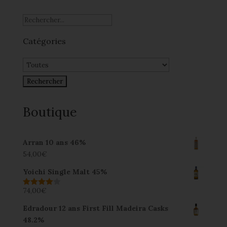
Catégories
Boutique
Arran 10 ans 46%
54,00
€
Yoichi Single Malt 45%
74,00
€
Note
4.00
sur 5
Edradour 12 ans First Fill Madeira Casks
48.2%