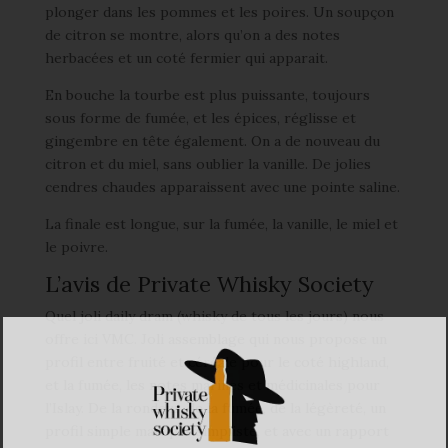
plonger dans les pommes et les poires. Un soupçon
de citron se montre, alors qu’on a des notes
herbacées et un coté fermier qui apparait.
En bouche la tourbe est plus puissante, toujours
sous forme de fumée, et les épices, réglisse et
gingembre en tête également. On a de nouveau du
citron et du miel, sans oublier la vanille. De jolies
cendres chaudes apparaissent avec une pointe saline.
La finale est longue, sur la fumée, la vanille, le miel et
le poivre.
L’avis de Private Whisky Society
Quel joli daily dram (whisky de tous les jours) nous
offre ici VMC. Joli assemblage qui nous propose un
profil entre fruité et céréale pour le coté highland,
et la fumée, les notes marines et médicinales pour
l’Islay. De la rondeur, de la fumée, de la légèreté, un
profil simple mais pas simpliste, et avec un rapport