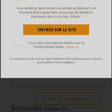
qualité prix redoutable.
Vous pénétrez dans l’univers du whisky en déclarant sur
l’honneur être majeur dans votre pays de résidence.
Bienvenue dans la Society, Sláinte !
ENTRER SUR LE SITE
Pour suivre l’actualité du whisky avec la
Poster le commentaire
Private Whisky News,
cliquez ici
En visitant notre site, vous acceptez l’utilisation des cookies que nous utilisons
pour améliorer votre navigation.
Recherche avancée