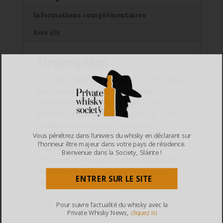
Informations complémentaires
Avis (0)
Description
Le verre Tulipe Glencairn est le verre idéal
pour mettre en valeur votre whisky
préféré. Son col resserré permet de
profiter au maximum des aromes de votre
whisky ou de tout autre spiritueux..
Vous pénétrez dans l’univers du whisky en déclarant sur
Ce verre vous est livré avec une boite de
l’honneur être majeur dans votre pays de résidence.
rangement individuelle.
Bienvenue dans la Society, Sláinte !
Pour tout savoir sur l’art de la dégustation
du whisky, rendez-vous sur cette page :
ENTRER SUR LE SITE
Méthode de dégustation
Pour suivre l’actualité du whisky avec la
Private Whisky News,
cliquez ici