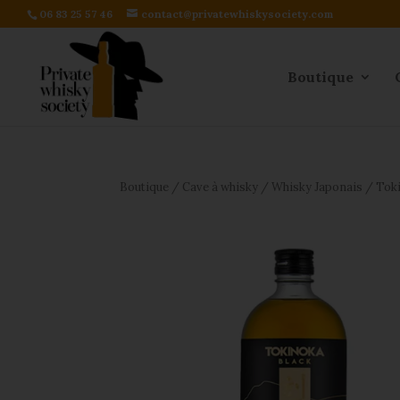
06 83 25 57 46
contact@privatewhiskysociety.com
Boutique
Boutique
/
Cave à whisky
/
Whisky Japonais
/ Toki