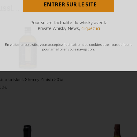
ENTRER SUR LE SITE
ussi…
Pour suivre l’actualité du whisky avec la
Private Whisky News,
cliquez ici
En visitant notre site, vous acceptez l’utilisation des cookies que nous utilisons
pour améliorer votre navigation.
inoka Black Sherry Finish 50%
00
€