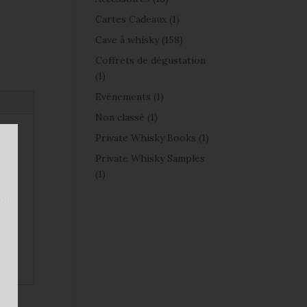
Cartes Cadeaux
(1)
Cave à whisky
(158)
Coffrets de dégustation
(1)
Evénements
(1)
Non classé
(1)
Private Whisky Books
(1)
Private Whisky Samples
(1)
bon