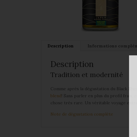
Description
Informations complé
Description
Tradition et modernité
Comme après la dégustation du Black Sherr
blend
! Sans parler en plus du profil frais
chose très rare. Un véritable voyage ent
Note de dégustation complète