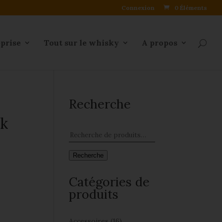
Connexion
0 Éléments
eprise
Tout sur le whisky
A propos
Recherche
sk
Recherche
Catégories de
produits
Accessoires
(16)