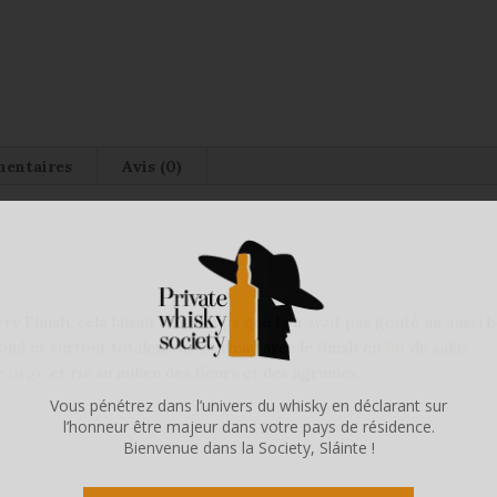
mentaires
Avis (0)
y Finish, cela faisait longtemps que l’on avait pas gouté un aussi 
, rond et surtout totalement nouveau avec le finish en
fût
de saké,
re
orge
et riz au milieu des fleurs et des agrumes.
Vous pénétrez dans l’univers du whisky en déclarant sur
l’honneur être majeur dans votre pays de résidence.
Bienvenue dans la Society, Sláinte !