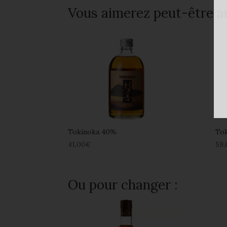
Vous aimerez peut-être a
Tokinoka 40%
Tok
41,00
€
59,
Ou pour changer :