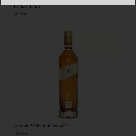
Ninkasi track 4
48,00
€
Johnnie Walker 18 ans 40%
79,00
€