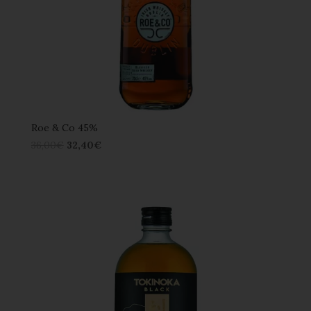
Roe & Co 45%
36,00
€
32,40
€