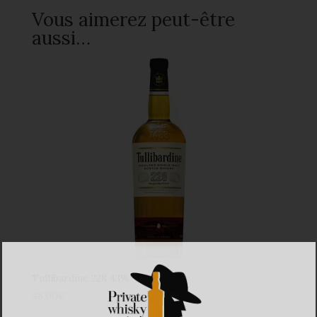
Vous aimerez peut-être
aussi…
Tullibardine 228 43%
48,00
€