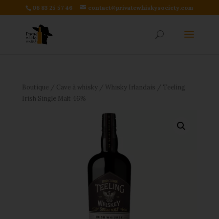
06 83 25 57 46
contact@privatewhiskysociety.com
Boutique
/
Cave à whisky
/
Whisky Irlandais
/ Teeling
Irish Single Malt 46%