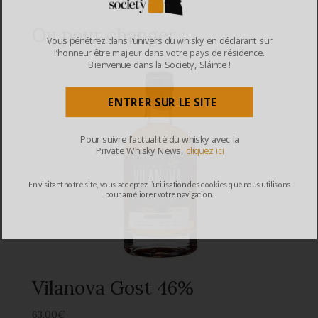
Ou pour changer :
Vous pénétrez dans l’univers du whisky en déclarant sur
l’honneur être majeur dans votre pays de résidence.
Bienvenue dans la Society, Sláinte !
ENTRER SUR LE SITE
Pour suivre l’actualité du whisky avec la
Private Whisky News,
cliquez ici
En visitant notre site, vous acceptez l’utilisation des cookies que nous utilisons
pour améliorer votre navigation.
Vilanova Gost 46%
63,00
€