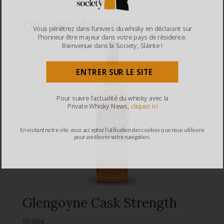
Ou pour changer :
Vous pénétrez dans l’univers du whisky en déclarant sur
l’honneur être majeur dans votre pays de résidence.
Bienvenue dans la Society, Sláinte !
ENTRER SUR LE SITE
Pour suivre l’actualité du whisky avec la
Private Whisky News,
cliquez ici
En visitant notre site, vous acceptez l’utilisation des cookies que nous utilisons
pour améliorer votre navigation.
Glengoyne Cask Strength
93,00
€