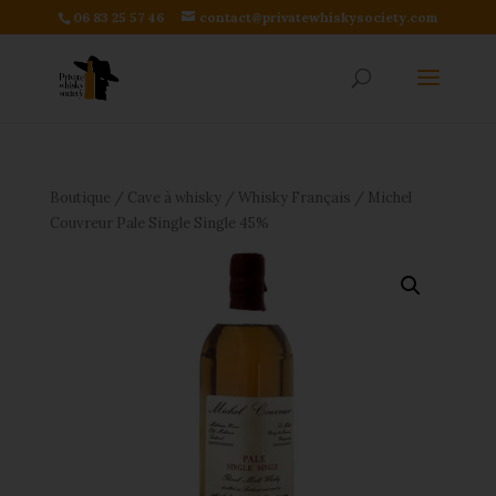
06 83 25 57 46
contact@privatewhiskysociety.com
Boutique
/
Cave à whisky
/
Whisky Français
/ Michel
Couvreur Pale Single Single 45%