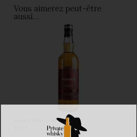
Vous aimerez peut-être
aussi…
Armorik Sherry Cask 46%
49,00
€