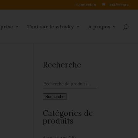
Connexion
0 Éléments
eprise
Tout sur le whisky
A propos
Recherche
Recherche
Catégories de
produits
Accessoires
(16)