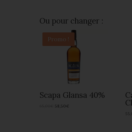
4.00
sur 5
Ou pour changer :
Promo !
Scapa Glansa 40%
C
C
65,00
€
58,50
€
55,