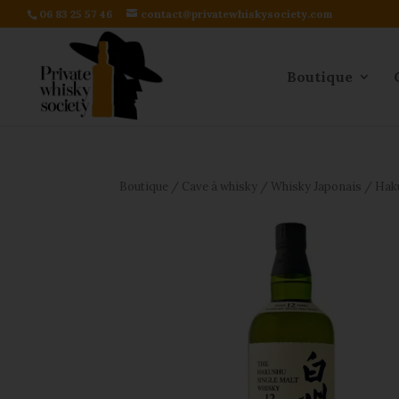
06 83 25 57 46
contact@privatewhiskysociety.com
Boutique
Boutique
/
Cave à whisky
/
Whisky Japonais
/ Haku