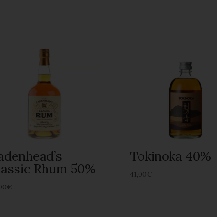
adenhead’s
Tokinoka 40%
lassic Rhum 50%
41,00
€
00
€