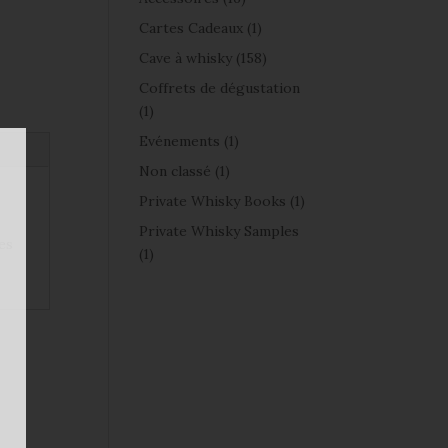
Cartes Cadeaux
(1)
Cave à whisky
(158)
Coffrets de dégustation
(1)
Evénements
(1)
Non classé
(1)
Private Whisky Books
(1)
Private Whisky Samples
es
(1)