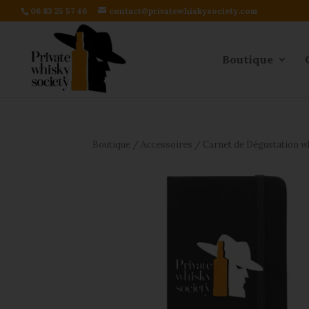
06 83 25 57 46
contact@privatewhiskysociety.com
Boutique
Boutique
/
Accessoires
/ Carnet de Dégustation 