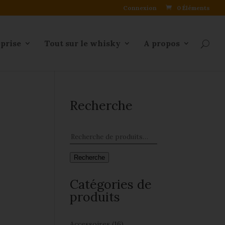
Connexion
0 Éléments
eprise
Tout sur le whisky
A propos
Recherche
Recherche
Catégories de
produits
Accessoires
(16)