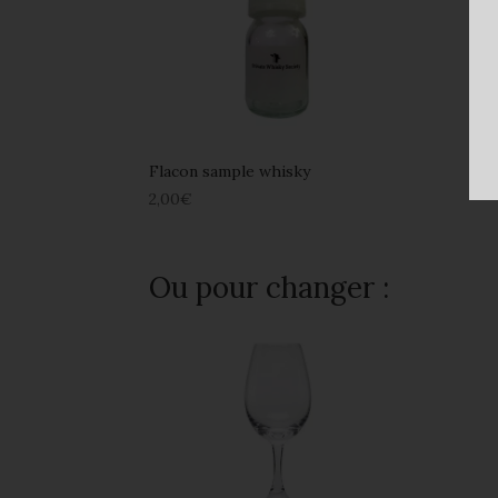
Flacon sample whisky
2,00
€
Ou pour changer :