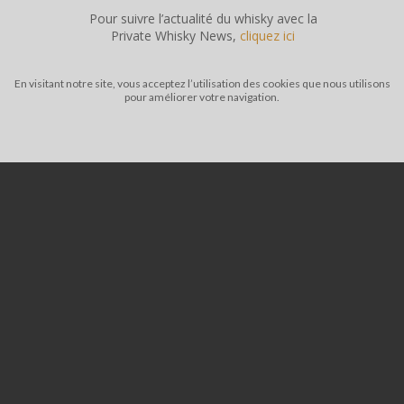
Pour suivre l’actualité du whisky avec la
Private Whisky News,
cliquez ici
En visitant notre site, vous acceptez l’utilisation des cookies que nous utilisons
pour améliorer votre navigation.