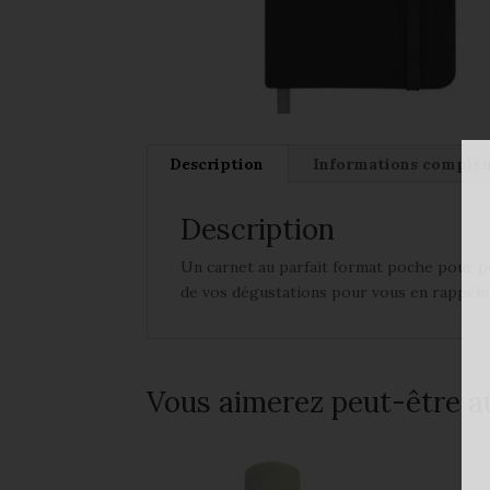
Description
Informations complé
Description
Un carnet au parfait format poche pour p
de vos dégustations pour vous en rappele
Vous aimerez peut-être a