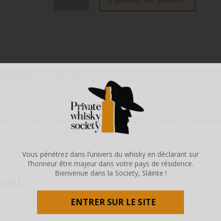
de
Carnet
de
Dégustation
whisky
PWS
mentaires
Avis (0)
ouvoir noter toutes vos découvertes maltées. N’oubliez plus aucun
r au moment de renouveler vos merveilles.
Vous pénétrez dans l’univers du whisky en déclarant sur
l’honneur être majeur dans votre pays de résidence.
Bienvenue dans la Society, Sláinte !
ussi…
ENTRER SUR LE SITE