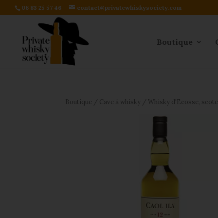
06 83 25 57 46
contact@privatewhiskysociety.com
Boutique
Boutique
/
Cave à whisky
/
Whisky d'Ecosse, scot