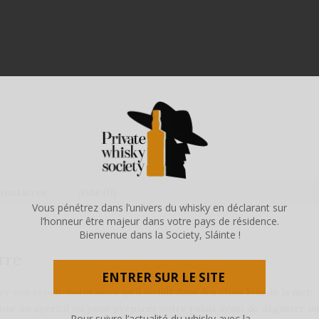
mentaires
Avis (0)
Vous pénétrez dans l’univers du whisky en déclarant sur
l’honneur être majeur dans votre pays de résidence.
Bienvenue dans la Society, Sláinte !
rre
ENTRER SUR LE SITE
 son esprit marin alors qu’il vieillit dans des chais loin de la mer.
 pour un apéritif ou pour préparer votre palais avant de déguster u
Pour suivre l’actualité du whisky avec la