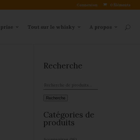
Connexion
0 Éléments
eprise
Tout sur le whisky
A propos
Recherche
Recherche
Catégories de
produits
Accessoires
(16)