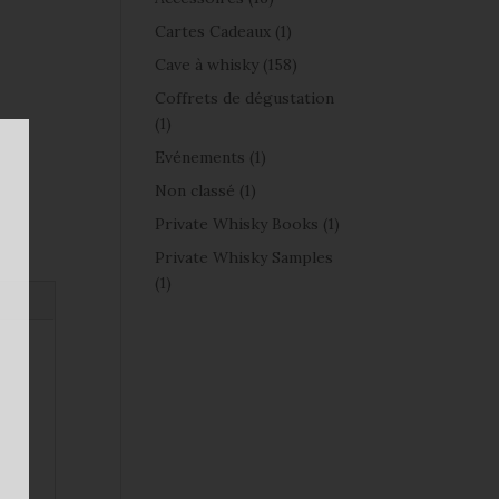
Cartes Cadeaux
(1)
Cave à whisky
(158)
Coffrets de dégustation
(1)
Evénements
(1)
Non classé
(1)
Private Whisky Books
(1)
Private Whisky Samples
(1)
n