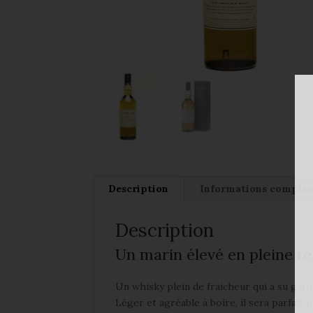
Description
Informations complé
Description
Un marin élevé en pleine te
Un whisky plein de fraicheur qui a su garder
Léger et agréable à boire, il sera parfait