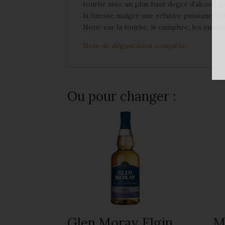
tourbé avec un plus haut degré d’alcool. 
la finesse malgré une relative puissance d
Note: sur la tourbe, le camphre, les embrun
Note de dégustation complète
Ou pour changer :
Glen Moray Elgin
M