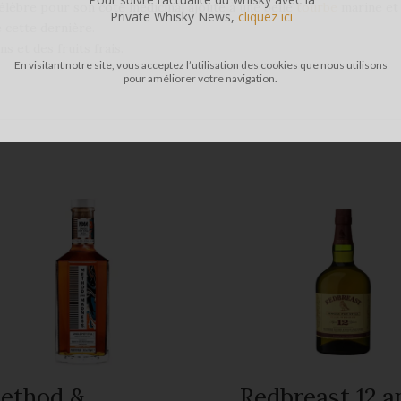
Célèbre pour son coté médicinal ajouté à une belle
tourbe
marine et
Private Whisky News,
cliquez ici
e cette dernière.
s et des fruits frais.
En visitant notre site, vous acceptez l’utilisation des cookies que nous utilisons
pour améliorer votre navigation.
ethod &
Redbreast 12 a