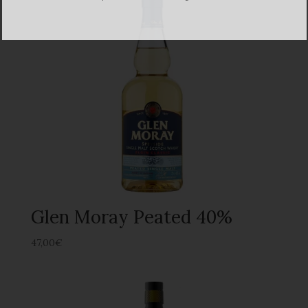
Glen Moray Peated 40%
47,00
€