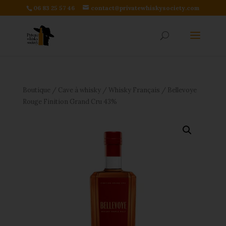
06 83 25 57 46
contact@privatewhiskysociety.com
Boutique
/
Cave à whisky
/
Whisky Français
/ Bellevoye
Rouge Finition Grand Cru 43%