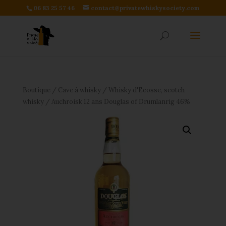
06 83 25 57 46
contact@privatewhiskysociety.com
Boutique
/
Cave à whisky
/
Whisky d'Ecosse, scotch
whisky
/ Auchroisk 12 ans Douglas of Drumlanrig 46%