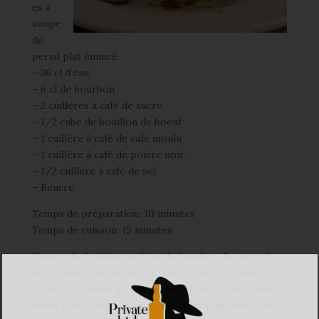
es à
soupe
de
persil plat émincé
– 36 cl d’eau
– 6 cl de bourbon
– 2 cuillères à café de sucre
– 1/2 cube de bouillon de boeuf
– 1 cuillère à café de café moulu
– 1 cuillère à café de poivre noir
– 1/2 cuillère à café de sel
– Beurre
Temps de préparation: 10 minutes
Temps de cuisson: 15 minutes
Dans un bol, mélanger l’eau, le bourbon, le sucre, le
demi cube de bouillon et le café. Réserver. Saler et
poivrer la viande de chaque coté puis la cuire selon
votre gout. Une fois cuite, réserver puis verser le