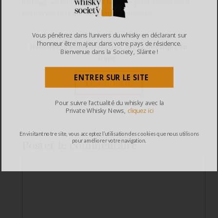
mélange au bourbon dans la poêle pour réduction à
feu moyen fort durant quelques minutes.
Vous pénétrez dans l’univers du whisky en déclarant sur
l’honneur être majeur dans votre pays de résidence.
Découvrez notre sélection sur la boutique en
Bienvenue dans la Society, Sláinte !
ligne :
ENTRER SUR LE SITE
Découvrir
Pour suivre l’actualité du whisky avec la
Private Whisky News,
cliquez ici
En visitant notre site, vous acceptez l’utilisation des cookies que nous utilisons
pour améliorer votre navigation.
Poster le commentaire