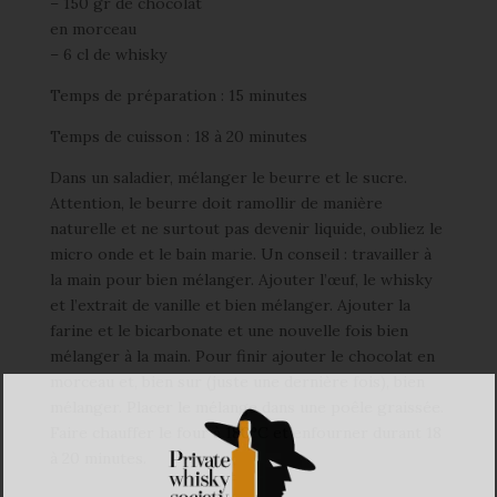
– 150 gr de chocolat
en morceau
– 6 cl de whisky
Temps de préparation : 15 minutes
Temps de cuisson : 18 à 20 minutes
Dans un saladier, mélanger le beurre et le sucre.
Attention, le beurre doit ramollir de manière
naturelle et ne surtout pas devenir liquide, oubliez le
micro onde et le bain marie. Un conseil : travailler à
la main pour bien mélanger. Ajouter l’œuf, le whisky
et l’extrait de vanille et bien mélanger. Ajouter la
farine et le bicarbonate et une nouvelle fois bien
mélanger à la main. Pour finir ajouter le chocolat en
morceau et, bien sur (juste une dernière fois), bien
mélanger. Placer le mélange dans une poêle graissée.
Faire chauffer le four à 180°C et enfourner durant 18
à 20 minutes.