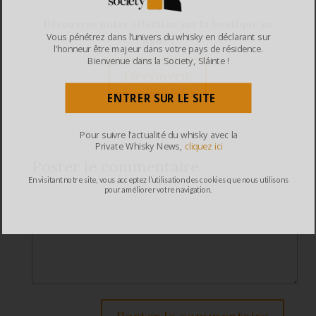
Découvrez notre sélection sur la boutique en
Vous pénétrez dans l’univers du whisky en déclarant sur
ligne :
l’honneur être majeur dans votre pays de résidence.
Bienvenue dans la Society, Sláinte !
Découvrir
ENTRER SUR LE SITE
Pour suivre l’actualité du whisky avec la
Private Whisky News,
cliquez ici
Poster le commentaire
En visitant notre site, vous acceptez l’utilisation des cookies que nous utilisons
pour améliorer votre navigation.