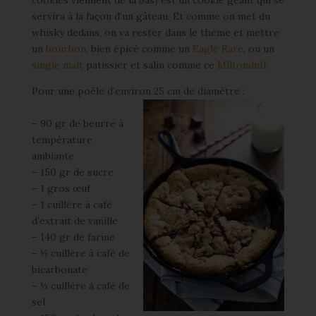
cookies viennent de là bas) est un cookie géant qui se
servira à la façon d’un gâteau. Et comme on met du
whisky dedans, on va rester dans le thème et mettre
un
bourbon
, bien épicé comme un
Eagle Rare
, ou un
single malt
patissier et salin comme ce
Miltonduff
.
Pour une poêle d’environ 25 cm de diamètre :
– 90 gr de beurre à
température
ambiante
– 150 gr de sucre
– 1 gros œuf
– 1 cuillère à café
d’extrait de vanille
– 140 gr de farine
– ½ cuillère à café de
bicarbonate
– ½ cuillère à café de
sel