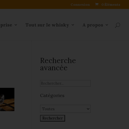
Connexion
0 Éléments
eprise
Tout sur le whisky
A propos
Recherche
avancée
Catégories