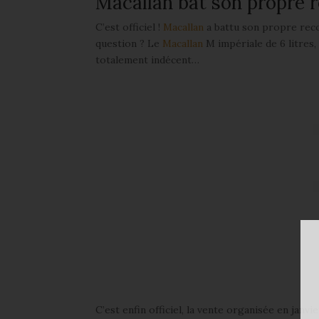
Macallan bat son propre 
C’est officiel !
Macallan
a battu son propre reco
question ? Le
Macallan
M impériale de 6 litres,
totalement indécent…
C’est enfin officiel, la vente organisée en jan