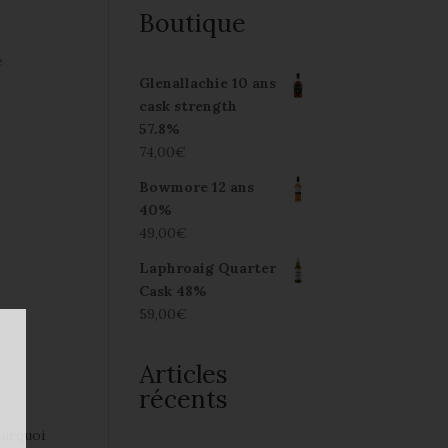
Boutique
n
e
Glenallachie 10 ans
cask strength
57.8%
74,00
€
Bowmore 12 ans
40%
49,00
€
Laphroaig Quarter
Cask 48%
59,00
€
Articles
récents
ourquoi