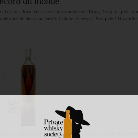
record du monde
rd de prix lors d’une vente aux enchères à Hong Kong. La pièce e
 embouteillé dans une carafe Lalique en cristal. Son prix ? Un chiffr
vier 2014 a enfin fourni un nouveau record pour la vente de whisky. P