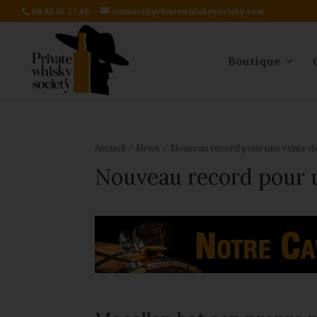
06 83 25 57 46
contact@privatewhiskysociety.com
Boutique
⁄
⁄
Accueil
News
Nouveau record pour une vente d
Nouveau record pour 