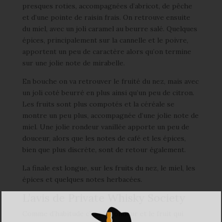
presques roties, accompagnées d’abricot, de pêche
et d’une pointe de raisin frais. On retrouve ensuite
du miel, avec un joli caramel au beurre salé. Quelques
épices, principalement sur la cannelle et le poivre,
apportent un peu de caractère alors qu’on termine
sur une jolie note de mirabelle.
En bouche on va retrouver le fruité du nez, mais avec
un joli coté beurré en plus ainsi qu’un peu de citron.
Les fruits sont plus compotés et la céréale se
montre un peu plus, accompagnée d’une jolie note de
miel. Une jolie rondeur vanillée apporte un peu de
douceur, alors que les notes de café et les épices,
bien que plus discrète, sont de retour également.
La finale est longue, sur les fruits du nez, le miel, les
épices et quelques notes herbacées.
L’avis de Private Whisky Society
Comme d’habitude c’est la rondeur et le fruit qui