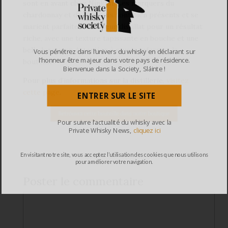
sont en avant chez Ninkasi. Les marquers du
chardonnay et du fût neufs sont bien présents et se
marient parfaitement à leur distillat pour un résultat
riche, avec une texture tapissante en bouche et une
belle longueur. Attention à savoir refermer la
Vous pénétrez dans l’univers du whisky en déclarant sur
l’honneur être majeur dans votre pays de résidence.
bouteille!
Bienvenue dans la Society, Sláinte !
Pour plus d’informations sur la distillerie,
visitez
cette page
.
ENTRER SUR LE SITE
Pour suivre l’actualité du whisky avec la
Private Whisky News,
cliquez ici
En visitant notre site, vous acceptez l’utilisation des cookies que nous utilisons
pour améliorer votre navigation.
Poster le commentaire