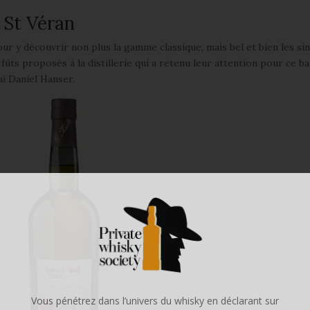
r St Véran
ur y découvrir non plus la gamme classique, mais bel et bien les si
8 fûts proposés à la distillerie qui a retenu leur attention pour ce b
ai Daniel Hanser.
Vous pénétrez dans l’univers du whisky en déclarant sur