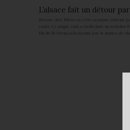
L’alsace fait un détour pa
Retour chez Miclo en cette semaine estivale po
casks. Ce single cask a vieilli dans un seul des 
fût de St Véran sélectionné par le maitre de ch