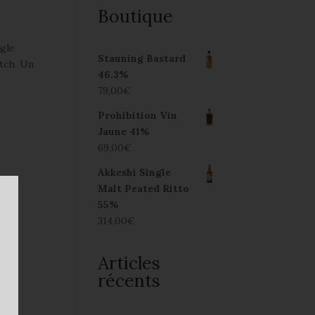
Boutique
ngle
Stauning Bastard
atch. Un
46.3%
79,00
€
Prohibition Vin
Jaune 41%
69,00
€
Akkeshi Single
Malt Peated Ritto
55%
314,00
€
Articles
récents