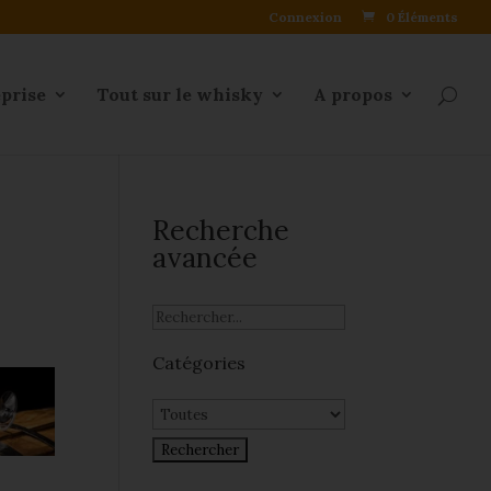
Connexion
0 Éléments
eprise
Tout sur le whisky
A propos
Recherche
avancée
Catégories