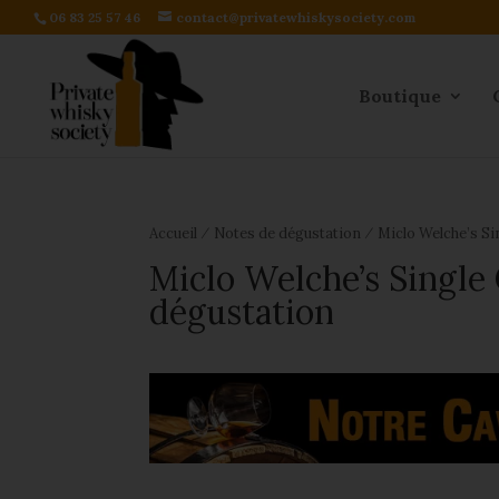
06 83 25 57 46
contact@privatewhiskysociety.com
Boutique
⁄
⁄
Accueil
Notes de dégustation
Miclo Welche’s S
Miclo Welche’s Single
dégustation