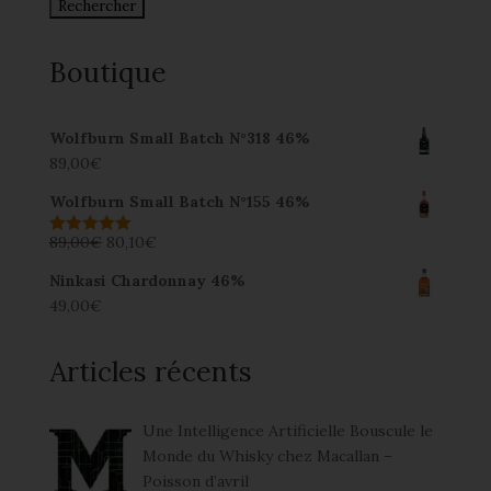
Boutique
Wolfburn Small Batch N°318 46%
89,00
€
Wolfburn Small Batch N°155 46%
89,00
€
80,10
€
Note
5.00
sur 5
Ninkasi Chardonnay 46%
49,00
€
Articles récents
Une Intelligence Artificielle Bouscule le
Monde du Whisky chez Macallan –
Poisson d’avril