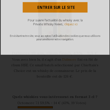
ENTRER SUR LE SITE
Pour suivre l’actualité du whisky avec la
Private Whisky News,
cliquez ici
En visitant notre site, vous acceptez l’utilisation des cookies que nous utilisons
pour améliorer votre navigation.
Dalmore 19 ans, rhum finish, 43% - 9,9 €
Vous avez bien lu, il s’agit d’un
Dalmore
fini en fût de
rhum HSE. Ce small batch sélectionné par Chieftain’s
Choice est un whisky de connaisseur. Le prix de la
bouteille est de 126 €.
Quels whiskies vous intéressent en format 3 cl ?
Octomore 7.1 59,5% - 14 €
(43%, 19 Votes)