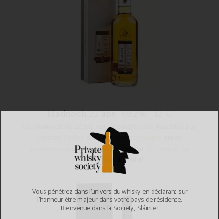
Bladnoch 22 ans, 49,2% - 12 €
Ce bladnoch de 22 ans est un single cask magnifié par
Duncan Taylor dans cet
embouteillage
qui se
concentre sur la qualité du distillat. Le prix de la
bouteille est de 144 €.
Vous pénétrez dans l’univers du whisky en déclarant sur
l’honneur être majeur dans votre pays de résidence.
Bienvenue dans la Society, Sláinte !