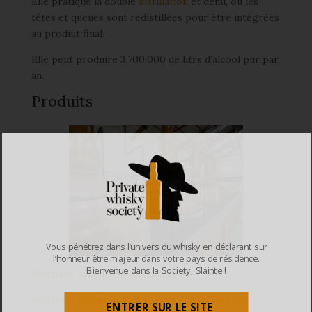
Elle pratique la double
distillation
et demi, où les
têtes et queues sont redistillées pour être intégrées
au produit final.
Elle peut produire 3.700.000 de litrs d’alcool pur par
an.
Produits
Vous pénétrez dans l’univers du whisky en déclarant sur
l’honneur être majeur dans votre pays de résidence.
Bienvenue dans la Society, Sláinte !
Mortlach 12 ans The Wee Witchie
Mortlach 10 Ans Bolgheri Wine Casks Signatory
ENTRER SUR LE SITE