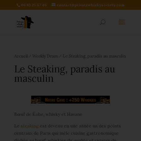
06 83 25 57 46
contact@privatewhiskysociety.com
⁄
⁄
Accueil
Weekly Dram
Le Steaking, paradis au masculin
Le Steaking, paradis au
masculin
Bœuf de Kobe, whisky et Havane
Le
steaking
est devenu en une année un des points
centraux de Paris qui mêle cuisine gastronomique
dédiée au bœuf, whiskies de qualité et cigares de