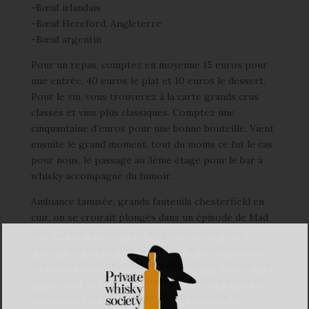
-Bœuf irlandais
-Bœuf Hereford, Angleterre
-Bœuf argentin
Pour un repas, comptez en moyenne 15 euros pour
une entrée, 40 euros le plat et 10 euros le dessert.
Pour le vin, vous trouverez à la carte grands crus
classés et vins plus classiques. Comptez une
cinquantaine d’euros pour une bonne bouteille. Vient
ensuite le grand moment, tout du moins ce fut le cas
pour nous, le passage au 3ème étage pour le bar à
whisky accompagné du fumoir.
Ambiance tamisée, grands fauteuils chesterfield en
cuir, on se croirait plongés dans un épisode de Mad
Men. Le bar à whisky est magnifiquement bien
rempli, que ce soit des classiques de distilleries ou
des folies d’embouteilleurs indépendants. Même si le
barman n’a pas pu nous donner le nombre exact de
références, il y en avait une bonne centaine de