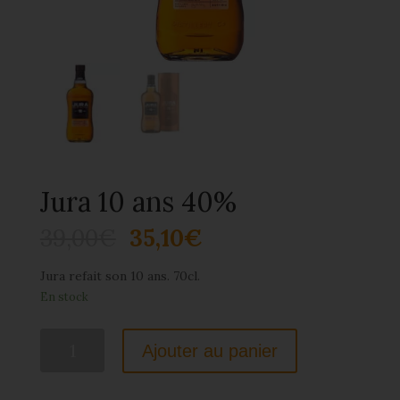
Jura 10 ans 40%
39,00
€
35,10
€
Jura refait son 10 ans. 70cl.
En stock
quantité
Ajouter au panier
de
Jura