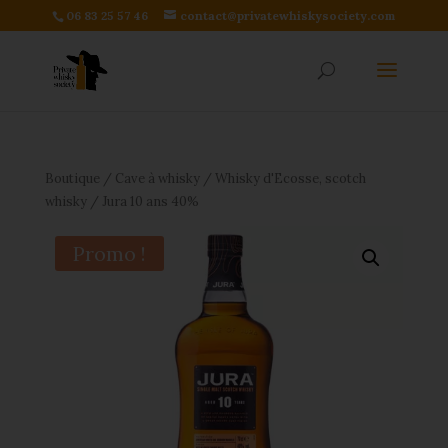
06 83 25 57 46
contact@privatewhiskysociety.com
Boutique
/
Cave à whisky
/
Whisky d'Ecosse, scotch
whisky
/ Jura 10 ans 40%
Promo !