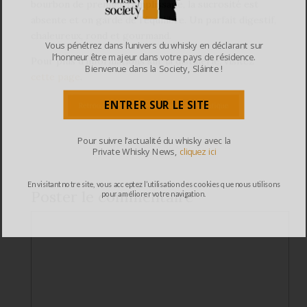
bourbon de premier remplissage, la sucrosité est
absente et on garde de l’équilibre. Un parfait digestif,
chaleureux, rond et gourmand.
Vous pénétrez dans l’univers du whisky en déclarant sur
l’honneur être majeur dans votre pays de résidence.
Pour plus d’informations sur la distillerie, visitez
Bienvenue dans la Society, Sláinte !
cette page
.
ENTRER SUR LE SITE
Pour suivre l’actualité du whisky avec la
Private Whisky News,
cliquez ici
En visitant notre site, vous acceptez l’utilisation des cookies que nous utilisons
Poster le commentaire
pour améliorer votre navigation.