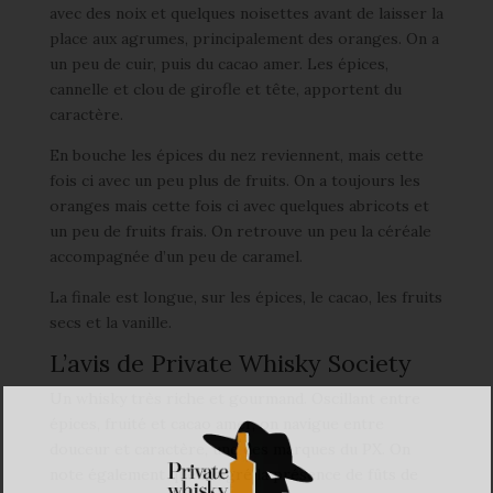
avec des noix et quelques noisettes avant de laisser la
place aux agrumes, principalement des oranges. On a
un peu de cuir, puis du cacao amer. Les épices,
cannelle et clou de girofle et tête, apportent du
caractère.
En bouche les épices du nez reviennent, mais cette
fois ci avec un peu plus de fruits. On a toujours les
oranges mais cette fois ci avec quelques abricots et
un peu de fruits frais. On retrouve un peu la céréale
accompagnée d’un peu de caramel.
La finale est longue, sur les épices, le cacao, les fruits
secs et la vanille.
L’avis de Private Whisky Society
Un whisky très riche et gourmand. Oscillant entre
épices, fruité et cacao amer, on navigue entre
douceur et caractère, une des marques du PX. On
note également que malgré la présence de fûts de