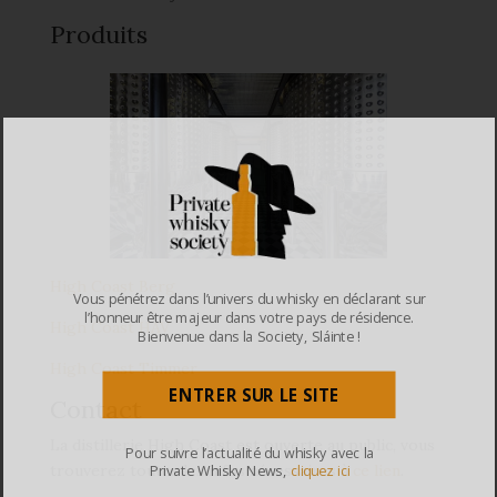
Produits
High Coast Berg
Vous pénétrez dans l’univers du whisky en déclarant sur
l’honneur être majeur dans votre pays de résidence.
High Coast HAV
Bienvenue dans la Society, Sláinte !
High Coast Timmer
ENTRER SUR LE SITE
Contact
La distillerie High Coast est ouverte au public, vous
Pour suivre l’actualité du whisky avec la
trouverez toutes les infos nécessaires à
ce lien
.
Private Whisky News,
cliquez ici