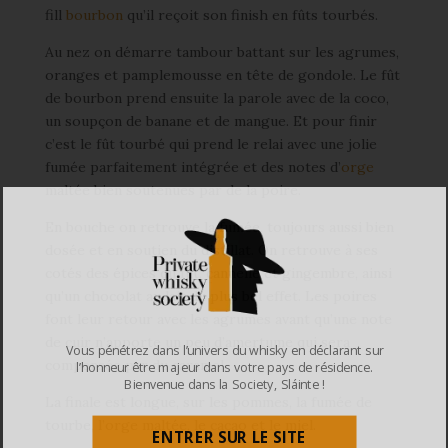
fill
bourbon
qu’il reçoit son finish en fûts tourbés.
Au nez on démarre tambour battant sur les agrumes,
oranges et pamplemousse en tête de gondole. Le fût
de bourbon prend ensuite la parole avec de la coco,
un soupçon de banane et de mangue. Et pour finir
c’est le fût tourbé qui prend le relai avec une jolie
fumée parfaitement intégrée et des notes d’
orge
maltée bien soutenues par de la poire.
En bouche on retrouve la fumée, toujours aussi bien
dosée et en soutien du distillat. On retrouve à ses
cotés des épices du fût, cannelle et gingembre, ainsi
qu’un chocolat au lait du plus bel effet. Les poires
font leur retour avec les agrumes avant qu’une note
de cuir n’apporte un peu d’amertume qui sera
Vous pénétrez dans l’univers du whisky en déclarant sur
compensée par du caramel.
l’honneur être majeur dans votre pays de résidence.
Bienvenue dans la Society, Sláinte !
La finale est longue, sur les pommes, la fumée de
tourbe, l’orge maltée, le cacao et le miel.
ENTRER SUR LE SITE