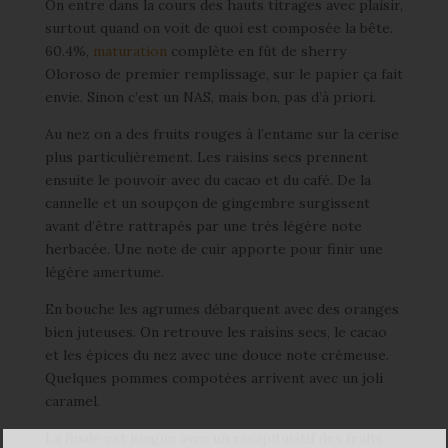
On entre dans la cours des hauts titrages avec plaisir,
surtout quand on voit de quoi est composée la bête.
60.4%,
maturation
complète en fût de sherry
Oloroso de premier remplissage, sur le papier ça fait
envie. Sinon c’est un NAS, mais bon, pas d’à priori.
Au nez on a des fruits rouges à l’entame sur la cerise
plus particulièrement. Les raisins secs prennent
ensuite le pouvoir avec du cacao et du café. De la
cannelle et un soupçon de gingembre surgissent
avant d’être rattrapés par une très légère note
herbacée. Une note de cuir apporte pour finir une
légère amertume.
En bouche les agrumes débarquent avec des oranges
bien juteuses. On retrouve les raisins secs, le cacao
et les épices du nez avec une douce note crémeuse.
Quelques pommes compotées arrivent avec un joli
caramel.
La finale est longue avec un récapitulatif des fruits