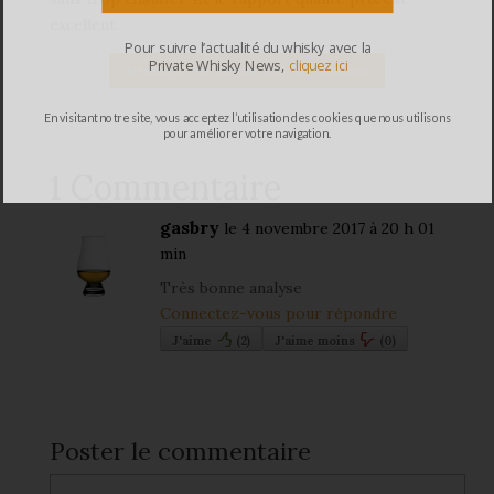
excellent.
Pour suivre l’actualité du whisky avec la
Private Whisky News,
cliquez ici
En visitant notre site, vous acceptez l’utilisation des cookies que nous utilisons
pour améliorer votre navigation.
1 Commentaire
gasbry
le 4 novembre 2017 à 20 h 01
min
Très bonne analyse
Connectez-vous pour répondre
J'aime
(
2
)
J'aime moins
(
0
)
Poster le commentaire