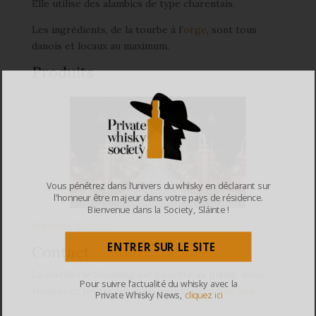
Elle utilise des alambics de type charentais.
Les ingrédients, de la tourbe à l’
orge
, sont tous
danois et locaux au maximum.
Produits
Vous pénétrez dans l’univers du whisky en déclarant sur
l’honneur être majeur dans votre pays de résidence.
Bienvenue dans la Society, Sláinte !
Stauning Bastard
ENTRER SUR LE SITE
Contact
La distillerie Stauning est ouverte au public, vous
Pour suivre l’actualité du whisky avec la
trouverez toutes les infos nécessaires à
ce lien
.
Private Whisky News,
cliquez ici