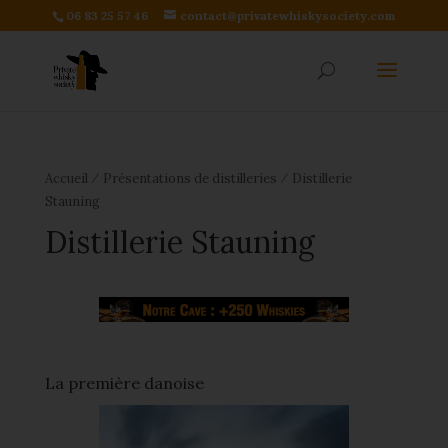
06 83 25 57 46
contact@privatewhiskysociety.com
⁄
⁄
Accueil
Présentations de distilleries
Distillerie
Stauning
Distillerie Stauning
La première danoise