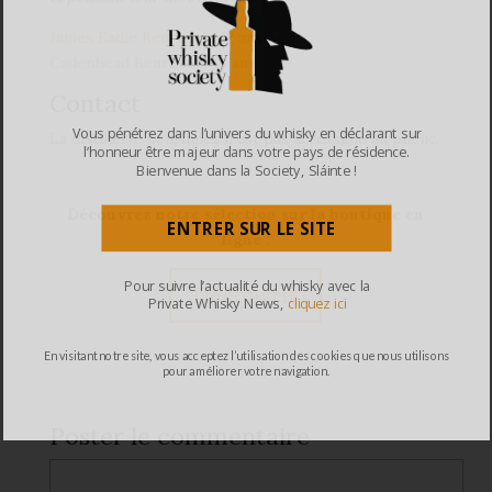
James Eadie Benrinnes 12 ans
Cadenhead Benrinnes 14 ans
Contact
Vous pénétrez dans l’univers du whisky en déclarant sur
La distillerie Benrinnes n’est pas accessible au public.
l’honneur être majeur dans votre pays de résidence.
Bienvenue dans la Society, Sláinte !
Découvrez notre sélection sur la boutique en
ENTRER SUR LE SITE
ligne :
Pour suivre l’actualité du whisky avec la
Découvrir
Private Whisky News,
cliquez ici
En visitant notre site, vous acceptez l’utilisation des cookies que nous utilisons
pour améliorer votre navigation.
Poster le commentaire