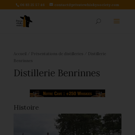
06 83 25 57 46
contact@privatewhiskysociety.com
⁄
⁄
Accueil
Présentations de distilleries
Distillerie
Benrinnes
Distillerie Benrinnes
Histoire