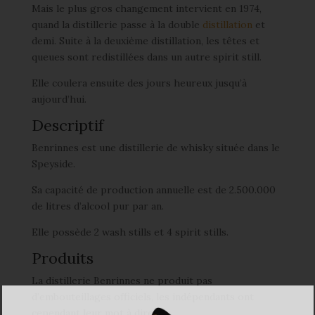
Mais le plus gros changement intervient en 1974,
quand la distillerie passe à la double
distillation
et
demi. Suite à la deuxième distillation, les têtes et
queues sont redistillées dans un autre spirit still.
Elle coulera ensuite des jours heureux jusqu’à
aujourd’hui.
Descriptif
Benrinnes est une distillerie de whisky située dans le
Speyside.
Sa capacité de production annuelle est de 2.500.000
de litres d’alcool pur par an.
Elle possède 2 wash stills et 4 spirit stills.
Produits
La distillerie Benrinnes ne produit pas
d’embouteillages officiels, les indépendants ont
cependant leur mot à dire: