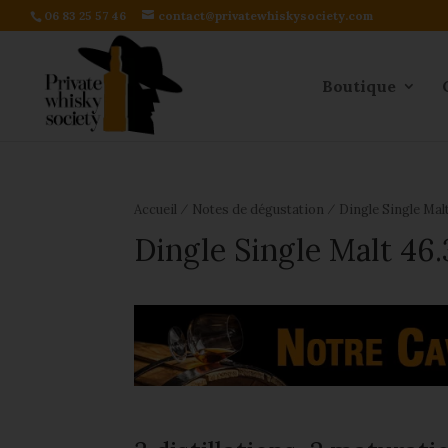
06 83 25 57 46
contact@privatewhiskysociety.com
Boutique
⁄
⁄
Accueil
Notes de dégustation
Dingle Single Mal
Dingle Single Malt 46