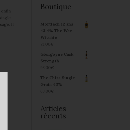
Boutique
 enfin
single
Mortlach 12 ans
age. Il
43.4% The Wee
Witchie
73,00
€
Glengoyne Cask
Strength
93,00
€
The Chita Single
Grain 43%
63,00
€
Articles
récents