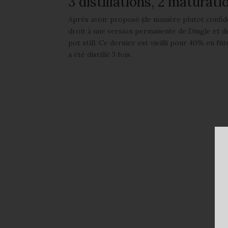
3 distillations, 2 maturat
Après avoir proposé (de manière plutot confiden
droit à une version permanente de Dingle et 
pot still. Ce dernier est vieilli pour 40% en fû
a été distillé 3 fois.