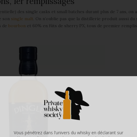
ions, 1er remplissages
tielle) des single casks et small batches durant plus de 7 ans, on a
de son
single malt
. On n’oublie pas que la distillerie produit aussi du 
ts de
bourbon
et 60% en fûts de sherry PX, tous de premier rempliss
Vous pénétrez dans l’univers du whisky en déclarant sur