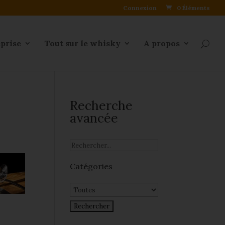
Connexion
0 Éléments
eprise
Tout sur le whisky
A propos
Recherche
avancée
Catégories